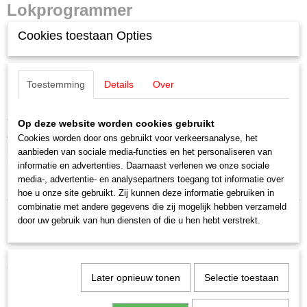
Lokprogrammer
Nieuw
Cookies toestaan Opties
Kabel USB-A naar RS232
FTDI USB Chip 2.0
Lengte 1,80m
Toestemming
Voor de ESU LokProgrammer icm Windows 7 of hoger
Details
Over
Het wordt geadviseerd, de oude kabels, geleverd tot eind 2009 niet meer
te gebruiken en in plaats daarvan deze nieuwe kabel te gebruiken.
Op deze website worden cookies gebruikt
Als je de Lokprogrammer al enige tijd in gebruik hebt en een overstap
Cookies worden door ons gebruikt voor verkeersanalyse, het
naar Windows 7 (of hoger) gemaakt hebt, heb je deze nieuwe USB kabel
aanbieden van sociale media-functies en het personaliseren van
nodig.
informatie en advertenties. Daarnaast verlenen we onze sociale
media-, advertentie- en analysepartners toegang tot informatie over
hoe u onze site gebruikt. Zij kunnen deze informatie gebruiken in
combinatie met andere gegevens die zij mogelijk hebben verzameld
door uw gebruik van hun diensten of die u hen hebt verstrekt.
Ook interessant
Later opnieuw tonen
Selectie toestaan