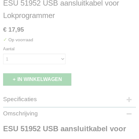
ESU 51952 USB aansluitkabel voor
Lokprogrammer
€ 17,95
✓
Op voorraad
Aantal
IN WINKELWAGEN
Specificaties
Productcode leverancier
Omschrijving
51952
Aansturing
ESU 51952 USB aansluitkabel voor
Digitaal
Staat