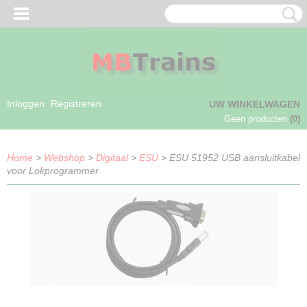
Inloggen
Registreren
UW WINKELWAGEN
Geen producten
(0)
Home
>
Webshop
>
Digitaal
>
ESU
> ESU 51952 USB aansluitkabel
voor Lokprogrammer