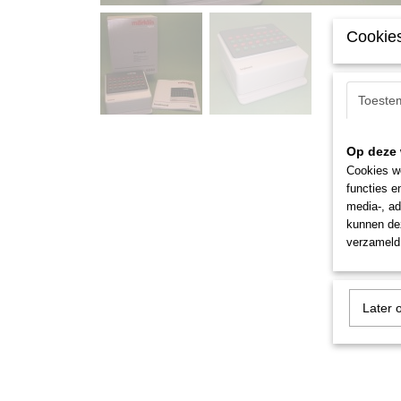
Cookies
Toeste
Op deze 
Cookies wo
functies e
media-, ad
kunnen dez
verzameld 
Later 