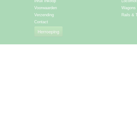
Inruil Inkoop
Locomot
Voorwaarden
Wagons
Verzending
Rails & 
Contact
Herroeping