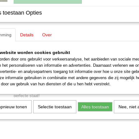
 toestaan Opties
Specificaties
EAN code
4001883060408
Omschrijving
mming
Productcode leverancier
Details
Over
6040
Staat
Gebruikt
Märklin 6040 Keyboard
website worden cookies gebruikt
Schakelbord voor 16 elektrische accessoires. LED's tonen de stande
rden door ons gebruikt voor verkeersanalyse, het aanbieden van sociale med
seinen. Codeerschakelaar om de keyboard-adressen (1-16) in te stel
n het personaliseren van informatie en advertenties. Daarnaast verlenen we o
laatst ingevoerde geldige stand van wissel en sein bij het uitzetten v
vertentie- en analysepartners toegang tot informatie over hoe u onze site gebru
de control unit of een ander keyboard of memory. Afmetingen 135 x 
e informatie gebruiken in combinatie met andere gegevens die zij mogelijk 
door uw gebruik van hun diensten of die u hen hebt verstrekt.
Totale programma 2000 / 2006
perfecte staat!
opnieuw tonen
Selectie toestaan
Alles toestaan
Nee, niet 