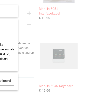
Märklin 6051
Interfacekabel
€ 19,95
n van de wissels en de
ia-
len. Geheugen voor de
nze sociale
an de baan. Aansluiting op
ikt. Zij
120 x 80 mm.
hebben
akkoord
Märklin 6040 Keyboard
€ 45,00