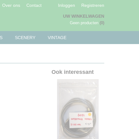
Over ons
Contact
Inloggen
Registreren
UW WINKELWAGEN
Geen producten
(0)
S
SCENERY
VINTAGE
Ook interessant