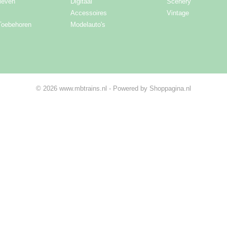
ieven
Digitaal
Scenery
Accessoires
Vintage
Toebehoren
Modelauto's
© 2026 www.mbtrains.nl - Powered by Shoppagina.nl