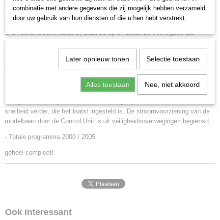
Booster om de modelbaan van rijen schakelstroom te voorzien en ten
combinatie met andere gegevens die zij mogelijk hebben verzameld
derde heeft hij de functie van de centrale elektronica, die alle commando
door uw gebruik van hun diensten of die u hen hebt verstrekt.
´s van andere regelapparaten coördineert. De Control Unit verzamelt alle
rij-en schakelcommando´s, slaat ze op en stuurt ze vervolgens als
informatiesignaal naar de rails. De Control Unit kan 80 locomotieven
afzonderlijk aanspreken. Met het cijfer toetsenbord roept u het
Later opnieuw tonen
Selectie toestaan
locadres van 01 tot 80 op, het nummer van de betreffende loc wordt in het
display met 2 cijfers gemeld. Deze loc kunt u naar believen manueel
besturen en schakelen, afhankelijk van de ingebouwde functies, zoals
Alles toestaan
Nee, niet akkoord
bijv. verlichting, telex-koppeling of
rookgarnituur. Roept u een nieuw adres op, rijdt de locomotief met die
snelheid verder, die het laatst ingesteld is. De stroomvoorziening van de
modelbaan door de Control Unit is uit veiligheidsoverwegingen begrensd.
- Totale programma 2000 / 2005
geheel compleet!
Ook interessant