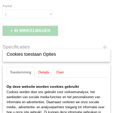
Aantal
IN WINKELWAGEN
Specificaties
Cookies toestaan Opties
EAN code
Omschrijving
4001883060217
Productcode leverancier
Märklin 6021 Control Unit
Toestemming
Details
Over
6021
Staat
Centrale eenheid met ingebouwde rijregelaar. Voorziet de modelbaan van
Gebruikt
energie en besturingscommando´s. De ingebouwde rijregelaar heeft
Op deze website worden cookies gebruikt
dezelfde capaciteit als de Control 80 f. Aansluitklemmen voor transformer
Cookies worden door ons gebruikt voor verkeersanalyse, het
en rails. 1 Aansluitbus voor Boosters (art.-nr. 6017). Bedrijfsmelding door
aanbieden van sociale media-functies en het personaliseren van
LED. Uitgangsstroom max. 2,5 A. Afmetingen 135 x 120 x 80 mm. Deze
informatie en advertenties. Daarnaast verlenen we onze sociale
Unit verenigt de functies van 3 apparaten: Ten eerste heeft hij de functie
media-, advertentie- en analysepartners toegang tot informatie over
van een rijregelaar om de locomotieven te besturen, ten tweede van een
hoe u onze site gebruikt. Zij kunnen deze informatie gebruiken in