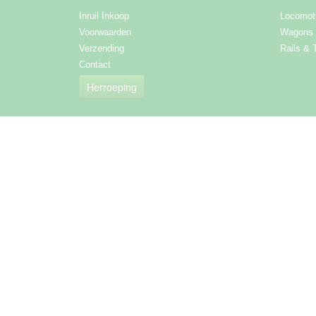
Inruil Inkoop
Locomot
Voorwaarden
Wagons
Verzending
Rails & 
Contact
Herroeping