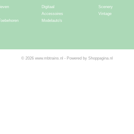
ieven
Digitaal
Scenery
Accessoires
Vintage
Toebehoren
Modelauto's
© 2026 www.mbtrains.nl - Powered by Shoppagina.nl