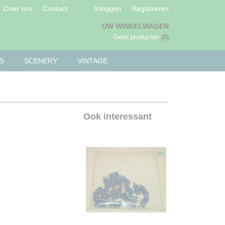
Over ons
Contact
Inloggen
Registreren
UW WINKELWAGEN
Geen producten
(0)
S
SCENERY
VINTAGE
Ook interessant