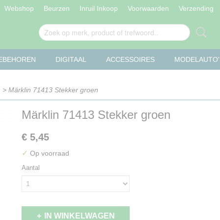
Webshop
Beurzen
Inruil Inkoop
Voorwaarden
Verzending
OEBEHOREN
DIGITAAL
ACCESSOIRES
MODELAUTO'
n
> Märklin 71413 Stekker groen
Märklin 71413 Stekker groen
€ 5,45
✓
Op voorraad
Aantal
IN WINKELWAGEN