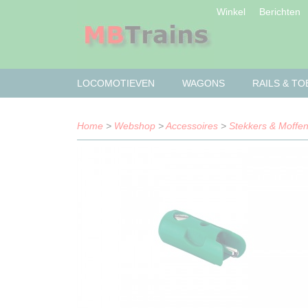
Winkel
Berichten
LOCOMOTIEVEN
WAGONS
RAILS & T
Home
>
Webshop
>
Accessoires
>
Stekkers & Moffe