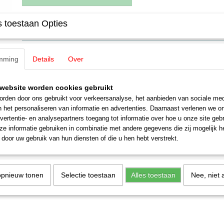
 toestaan Opties
Specificaties
Productcode
71413
Omschrijving
Schaal
H0 (1:87)
mming
Details
Over
Staat
Nieuw
Märklin 71413 Stekker groen
website worden cookies gebruikt
Nieuw type
rden door ons gebruikt voor verkeersanalyse, het aanbieden van sociale med
Set van 10 stuks.
n het personaliseren van informatie en advertenties. Daarnaast verlenen we o
vertentie- en analysepartners toegang tot informatie over hoe u onze site gebru
De stekkers en moffen zijn niet combineerbaar met de vroegere uitvoeri
e informatie gebruiken in combinatie met andere gegevens die zij mogelijk 
Moffen passen ten dele in voeringen van de vroegere uitvoering van 
door uw gebruik van hun diensten of die u hen hebt verstrekt.
borden. Veel regelapparaten en decoders in het Märklin programma zi
nieuwe standaard ingesteld.
opnieuw tonen
Selectie toestaan
Alles toestaan
Nee, niet 