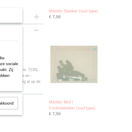
Märklin Stekker (oud type)
€ 7,50
ia-
nze sociale
ikt. Zij
ng (set art.-nr. 7130).
hebben
schakelpanelen en -
jn tegenwoordig al op de
Märklin Mof /
akkoord
Contrastekker (oud type)
€ 7,50