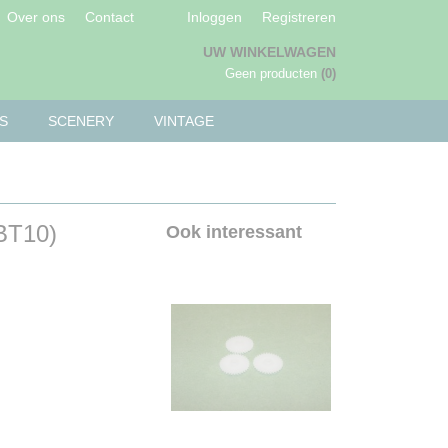
Over ons
Contact
Inloggen
Registreren
UW WINKELWAGEN
Geen producten
(0)
S
SCENERY
VINTAGE
BT10)
Ook interessant