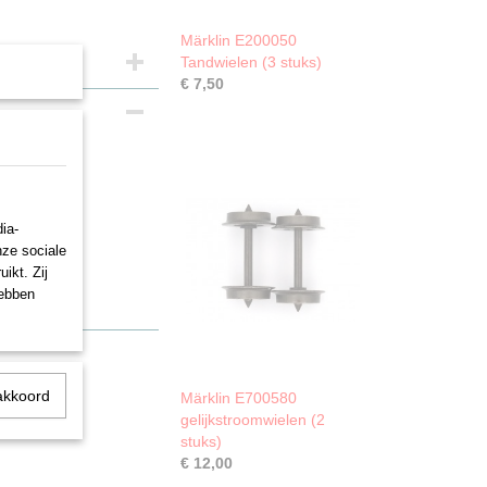
Märklin E200050
Tandwielen (3 stuks)
€ 7,50
ia-
nze sociale
ikt. Zij
hebben
akkoord
Märklin E700580
gelijkstroomwielen (2
stuks)
€ 12,00