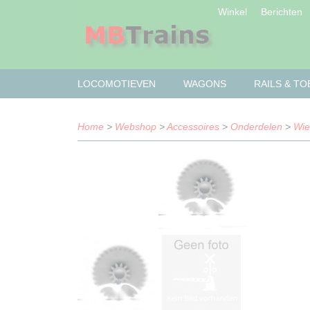
Winkel
Berichten
LOCOMOTIEVEN
WAGONS
RAILS & T
Home
>
Webshop
>
Accessoires
>
Onderdelen
>
Wie