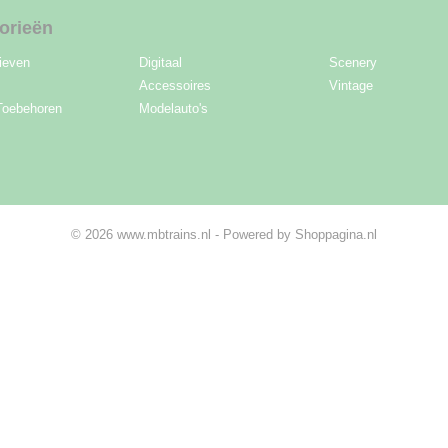
orieën
ieven
Digitaal
Scenery
Accessoires
Vintage
Toebehoren
Modelauto's
© 2026 www.mbtrains.nl - Powered by Shoppagina.nl