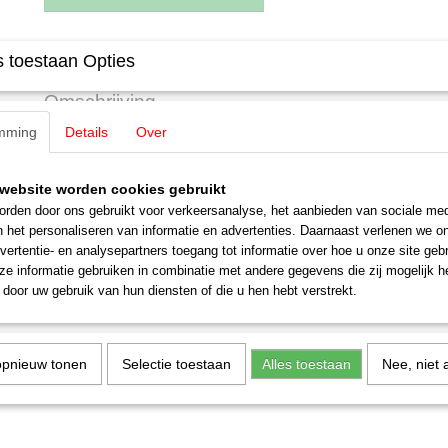
Specificaties
 toestaan Opties
Productcode leverancier
E200490
Omschrijving
Schaal
H0 (1:87)
mming
Details
Over
Staat
Nieuw
Märklin E200490 / 20049 Tandwiel
Z=33/12
website worden cookies gebruikt
rden door ons gebruikt voor verkeersanalyse, het aanbieden van sociale med
kunststof
n het personaliseren van informatie en advertenties. Daarnaast verlenen we o
1 stuks
vertentie- en analysepartners toegang tot informatie over hoe u onze site gebru
e informatie gebruiken in combinatie met andere gegevens die zij mogelijk 
uitverkocht bij Märklin
door uw gebruik van hun diensten of die u hen hebt verstrekt.
opnieuw tonen
Selectie toestaan
Alles toestaan
Nee, niet 