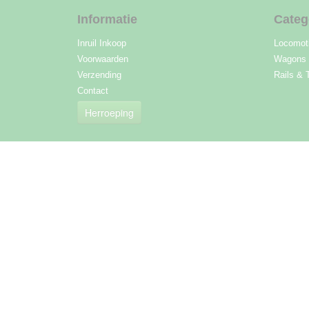
Informatie
Categ
Inruil Inkoop
Locomot
Voorwaarden
Wagons
Verzending
Rails & 
Contact
Herroeping