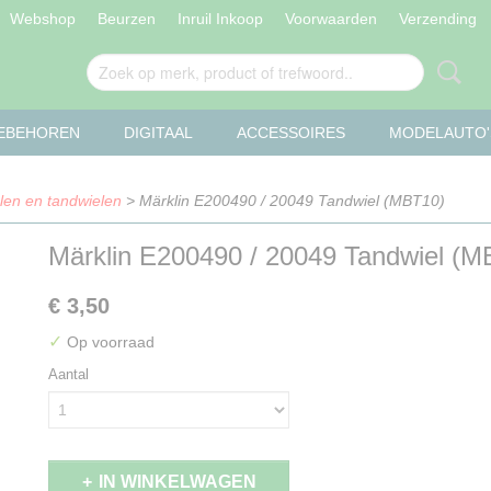
Webshop
Beurzen
Inruil Inkoop
Voorwaarden
Verzending
OEBEHOREN
DIGITAAL
ACCESSOIRES
MODELAUTO'
len en tandwielen
> Märklin E200490 / 20049 Tandwiel (MBT10)
Märklin E200490 / 20049 Tandwiel (M
€ 3,50
✓
Op voorraad
Aantal
IN WINKELWAGEN