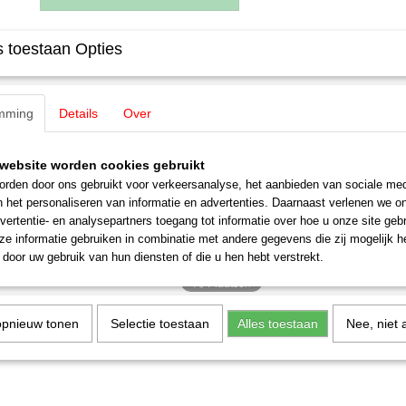
 toestaan Opties
Specificaties
Productcode leverancier
E236270
Omschrijving
Schaal
H0 (1:87)
mming
Details
Over
Staat
Nieuw
Märklin E236270 / 23627 Tandwiel
website worden cookies gebruikt
Z=23/3
rden door ons gebruikt voor verkeersanalyse, het aanbieden van sociale med
1 stuks
n het personaliseren van informatie en advertenties. Daarnaast verlenen we o
vertentie- en analysepartners toegang tot informatie over hoe u onze site gebru
Uitverkocht bij Märklin!
e informatie gebruiken in combinatie met andere gegevens die zij mogelijk 
door uw gebruik van hun diensten of die u hen hebt verstrekt.
opnieuw tonen
Selectie toestaan
Alles toestaan
Nee, niet 