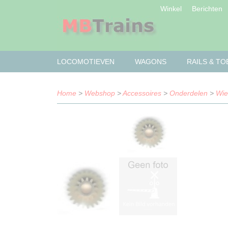
Winkel
Berichten
LOCOMOTIEVEN
WAGONS
RAILS & T
Home
>
Webshop
>
Accessoires
>
Onderdelen
>
Wie