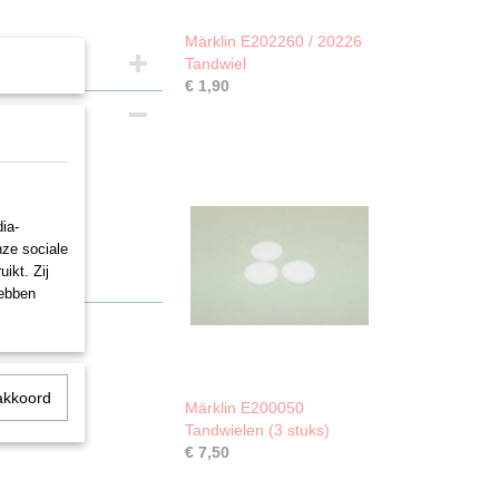
Märklin E202260 / 20226
Tandwiel
€ 1,90
ia-
nze sociale
ikt. Zij
hebben
akkoord
Märklin E200050
Tandwielen (3 stuks)
€ 7,50