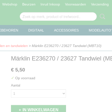
Webshop
Beurzen
Inruil Inkoop
Voorwaarden
Verzending
OEBEHOREN
DIGITAAL
ACCESSOIRES
MODELAUTO'
len en tandwielen
> Märklin E236270 / 23627 Tandwiel (MBT10)
Märklin E236270 / 23627 Tandwiel (M
€ 5,50
✓
Op voorraad
Aantal
IN WINKELWAGEN