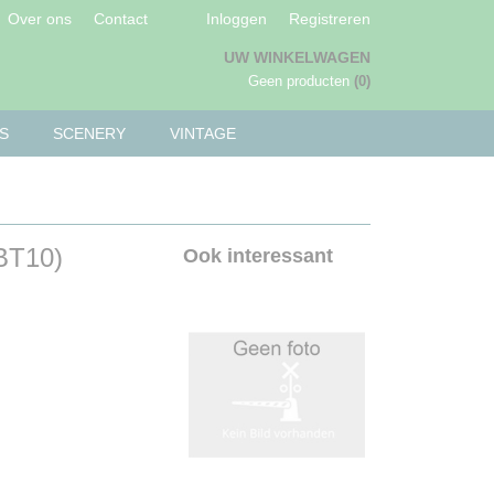
Over ons
Contact
Inloggen
Registreren
UW WINKELWAGEN
Geen producten
(0)
S
SCENERY
VINTAGE
BT10)
Ook interessant