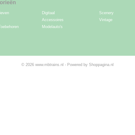
orieën
ieven
Digitaal
Scenery
Accessoires
Vintage
Toebehoren
Modelauto's
© 2026 www.mbtrains.nl - Powered by Shoppagina.nl