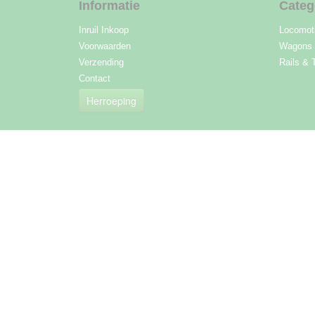
Informatie
Categ
Inruil Inkoop
Locomot
Voorwaarden
Wagons
Verzending
Rails & 
Contact
Herroeping