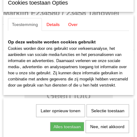
E 234580
Cookies toestaan Opties
Schaal
Märklin E234580 / 23458 Tandwiel
H0 (1:87)
Staat
Z = 8
Toestemming
Details
Over
Nieuw
1 stuks
Op deze website worden cookies gebruikt
Uitverkocht bij Märklin!
Cookies worden door ons gebruikt voor verkeersanalyse, het
aanbieden van sociale media-functies en het personaliseren van
informatie en advertenties. Daarnaast verlenen we onze sociale
media-, advertentie- en analysepartners toegang tot informatie over
hoe u onze site gebruikt. Zij kunnen deze informatie gebruiken in
combinatie met andere gegevens die zij mogelijk hebben verzameld
Ook interessant
door uw gebruik van hun diensten of die u hen hebt verstrekt.
Later opnieuw tonen
Selectie toestaan
Alles toestaan
Nee, niet akkoord