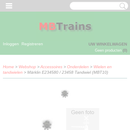
Inloggen
Registreren
UW WINKELWAGEN
Geen producten
(0)
Home
>
Webshop
>
Accessoires
>
Onderdelen
>
Wielen en
tandwielen
> Märklin E234580 / 23458 Tandwiel (MBT10)