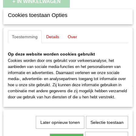
IN WINKELWAGEN
Cookies toestaan Opties
Specificaties
Productcode leverancier
Omschrijving
Toestemming
Details
Over
E232460
Schaal
Märklin E232460 / 23246 Tandwiel
H0 (1:87)
Op deze website worden cookies gebruikt
Staat
Z=16
Cookies worden door ons gebruikt voor verkeersanalyse, het
Nieuw
aanbieden van sociale media-functies en het personaliseren van
1 stuks
informatie en advertenties. Daarnaast verlenen we onze sociale
media-, advertentie- en analysepartners toegang tot informatie over
hoe u onze site gebruikt. Zij kunnen deze informatie gebruiken in
combinatie met andere gegevens die zij mogelijk hebben verzameld
door uw gebruik van hun diensten of die u hen hebt verstrekt.
Ook interessant
Later opnieuw tonen
Selectie toestaan