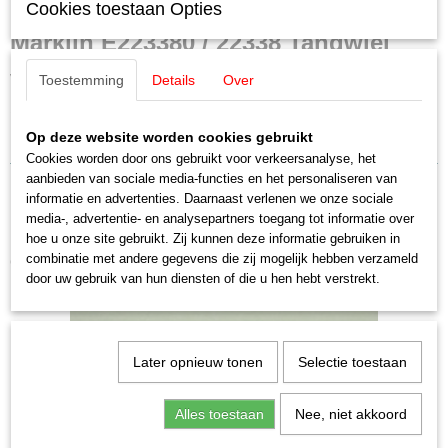
E223380
Cookies toestaan Opties
Schaal
Märklin E223380 / 22338 Tandwiel
H0 (1:87)
Staat
voor oa 3072
Toestemming
Details
Over
Nieuw
1 stuks
Op deze website worden cookies gebruikt
Uitverkocht bij Märklin!
Cookies worden door ons gebruikt voor verkeersanalyse, het
aanbieden van sociale media-functies en het personaliseren van
informatie en advertenties. Daarnaast verlenen we onze sociale
media-, advertentie- en analysepartners toegang tot informatie over
hoe u onze site gebruikt. Zij kunnen deze informatie gebruiken in
combinatie met andere gegevens die zij mogelijk hebben verzameld
Ook interessant
door uw gebruik van hun diensten of die u hen hebt verstrekt.
Later opnieuw tonen
Selectie toestaan
Alles toestaan
Nee, niet akkoord