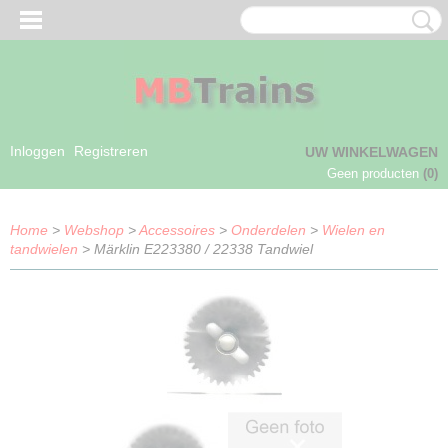
Inloggen
Registreren
UW WINKELWAGEN
Geen producten
(0)
Home
>
Webshop
>
Accessoires
>
Onderdelen
>
Wielen en
tandwielen
> Märklin E223380 / 22338 Tandwiel