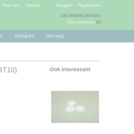
Over ons
Contact
Inloggen
Registreren
UW WINKELWAGEN
Geen producten
(0)
S
SCENERY
VINTAGE
BT10)
Ook interessant