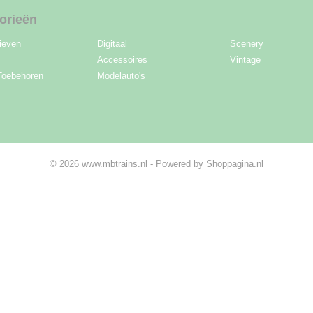
orieën
ieven
Digitaal
Scenery
Accessoires
Vintage
Toebehoren
Modelauto's
© 2026 www.mbtrains.nl - Powered by Shoppagina.nl