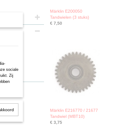
Märklin E200050
Tandwielen (3 stuks)
€ 7,50
ia-
nze sociale
ikt. Zij
hebben
akkoord
Märklin E216770 / 21677
Tandwiel (MBT10)
€ 3,75