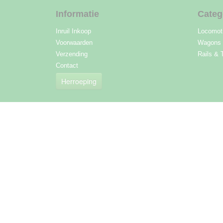
Informatie
Categ
Inruil Inkoop
Locomot
Voorwaarden
Wagons
Verzending
Rails & 
Contact
Herroeping