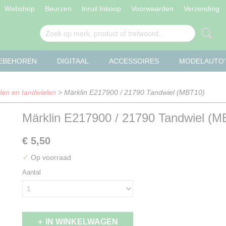
Webshop
Beurzen
Inruil Inkoop
Voorwaarden
Verzending
OEBEHOREN
DIGITAAL
ACCESSOIRES
MODELAUTO'
len en tandwielen
> Märklin E217900 / 21790 Tandwiel (MBT10)
Märklin E217900 / 21790 Tandwiel (M
€ 5,50
✓
Op voorraad
Aantal
IN WINKELWAGEN