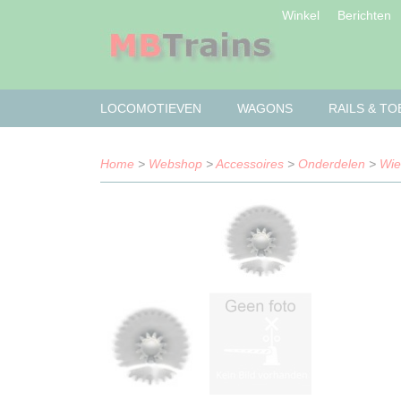
Winkel
Berichten
LOCOMOTIEVEN
WAGONS
RAILS & T
Home
>
Webshop
>
Accessoires
>
Onderdelen
>
Wie