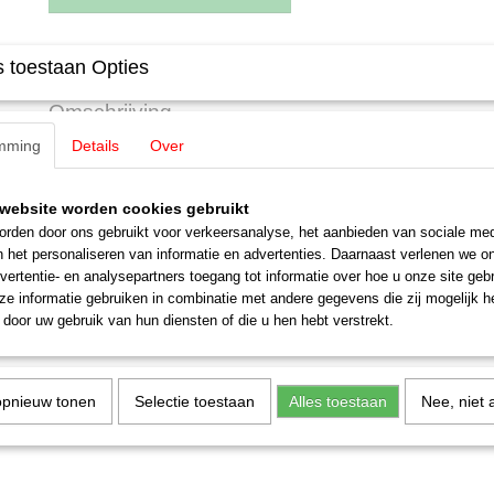
Specificaties
 toestaan Opties
Productcode leverancier
E217900
Omschrijving
Schaal
H0 (1:87)
mming
Details
Over
Staat
Nieuw
Märklin E217900 / 21790 Tandwiel
Z=31/12
website worden cookies gebruikt
rden door ons gebruikt voor verkeersanalyse, het aanbieden van sociale med
1 stuks
n het personaliseren van informatie en advertenties. Daarnaast verlenen we o
Uitverkocht bij Märklin
vertentie- en analysepartners toegang tot informatie over hoe u onze site gebru
e informatie gebruiken in combinatie met andere gegevens die zij mogelijk 
door uw gebruik van hun diensten of die u hen hebt verstrekt.
opnieuw tonen
Selectie toestaan
Alles toestaan
Nee, niet 