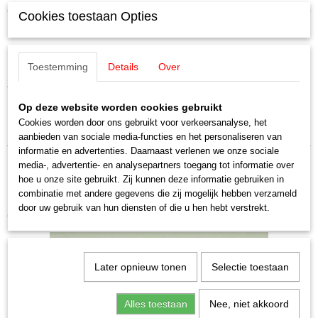
Cookies toestaan Opties
Productcode leverancier
Omschrijving
E215720
Schaal
Märklin E215720 / 21572 Tandwiel
H0 (1:87)
Toestemming
Details
Over
Staat
Z=31/14
Nieuw
1 stuks
Op deze website worden cookies gebruikt
Cookies worden door ons gebruikt voor verkeersanalyse, het
Uitverkocht bij Märklin!
aanbieden van sociale media-functies en het personaliseren van
informatie en advertenties. Daarnaast verlenen we onze sociale
media-, advertentie- en analysepartners toegang tot informatie over
hoe u onze site gebruikt. Zij kunnen deze informatie gebruiken in
combinatie met andere gegevens die zij mogelijk hebben verzameld
door uw gebruik van hun diensten of die u hen hebt verstrekt.
Ook interessant
Later opnieuw tonen
Selectie toestaan
Alles toestaan
Nee, niet akkoord