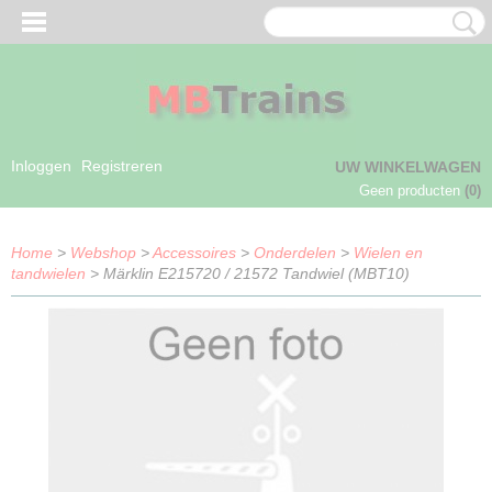
Inloggen
Registreren
UW WINKELWAGEN
Geen producten
(0)
Home
>
Webshop
>
Accessoires
>
Onderdelen
>
Wielen en
tandwielen
> Märklin E215720 / 21572 Tandwiel (MBT10)