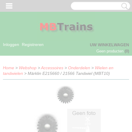
Inloggen
Registreren
UW WINKELWAGEN
Geen producten
(0)
Home
>
Webshop
>
Accessoires
>
Onderdelen
>
Wielen en
tandwielen
> Märklin E215660 / 21566 Tandwiel (MBT10)