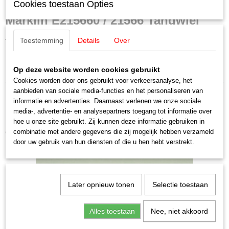
E215660
Cookies toestaan Opties
Schaal
Märklin E215660 / 21566 Tandwiel
H0 (1:87)
Staat
Z= 22
Toestemming
Details
Over
Nieuw
1 stuks
Op deze website worden cookies gebruikt
Uitverkocht bij Märklin!
Cookies worden door ons gebruikt voor verkeersanalyse, het
aanbieden van sociale media-functies en het personaliseren van
informatie en advertenties. Daarnaast verlenen we onze sociale
media-, advertentie- en analysepartners toegang tot informatie over
hoe u onze site gebruikt. Zij kunnen deze informatie gebruiken in
Ook interessant
combinatie met andere gegevens die zij mogelijk hebben verzameld
door uw gebruik van hun diensten of die u hen hebt verstrekt.
Later opnieuw tonen
Selectie toestaan
Alles toestaan
Nee, niet akkoord