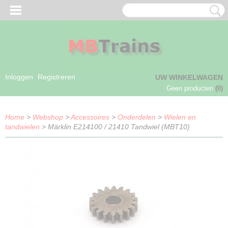
Inloggen
Registreren
UW WINKELWAGEN
Geen producten
(0)
Home
>
Webshop
>
Accessoires
>
Onderdelen
>
Wielen en
tandwielen
> Märklin E214100 / 21410 Tandwiel (MBT10)