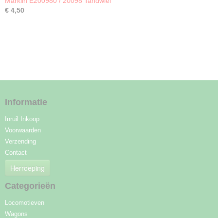
Märklin E200980 / 20098 Tandwiel
€ 4,50
Informatie
Inruil Inkoop
Voorwaarden
Verzending
Contact
Herroeping
Categorieën
Locomotieven
Wagons