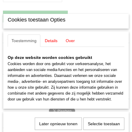
IN WINKELWAGEN
Cookies toestaan Opties
Specificaties
Toestemming
Details
Over
Productcode leverancier
Omschrijving
E214100
Op deze website worden cookies gebruikt
Schaal
Märklin E214100 / 21410 Tandwiel
Cookies worden door ons gebruikt voor verkeersanalyse, het
H0 (1:87)
aanbieden van sociale media-functies en het personaliseren van
Staat
Z = 18
informatie en advertenties. Daarnaast verlenen we onze sociale
Nieuw
media-, advertentie- en analysepartners toegang tot informatie over
1 stuks
hoe u onze site gebruikt. Zij kunnen deze informatie gebruiken in
combinatie met andere gegevens die zij mogelijk hebben verzameld
door uw gebruik van hun diensten of die u hen hebt verstrekt.
Later opnieuw tonen
Selectie toestaan
Ook interessant