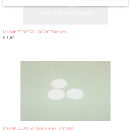
Märklin E202260 / 20226 Tandwiel
€ 1,90
Märklin E200050 Tandwielen (3 stuks)