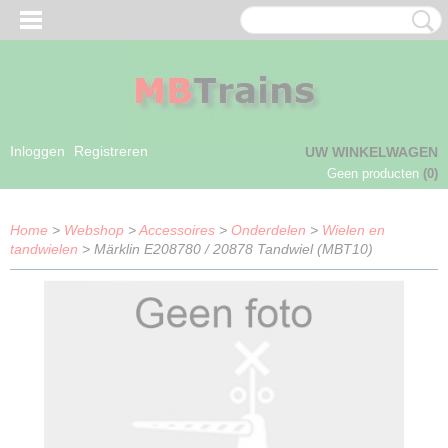
Inloggen
Registreren
UW WINKELWAGEN
Geen producten
(0)
Home
>
Webshop
>
Accessoires
>
Onderdelen
>
Wielen en
tandwielen
> Märklin E208780 / 20878 Tandwiel (MBT10)