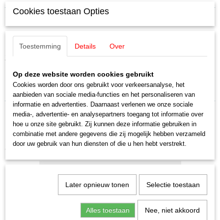
Cookies toestaan Opties
Productcode leverancier
Omschrijving
E208780
Schaal
Märklin E208780 / 20878 Tandwiel
H0 (1:87)
Toestemming
Details
Over
Staat
Z = 36
Nieuw
1 stuks
Op deze website worden cookies gebruikt
Cookies worden door ons gebruikt voor verkeersanalyse, het
Uitverkocht bij Märklin!
aanbieden van sociale media-functies en het personaliseren van
informatie en advertenties. Daarnaast verlenen we onze sociale
media-, advertentie- en analysepartners toegang tot informatie over
hoe u onze site gebruikt. Zij kunnen deze informatie gebruiken in
combinatie met andere gegevens die zij mogelijk hebben verzameld
door uw gebruik van hun diensten of die u hen hebt verstrekt.
Ook interessant
Later opnieuw tonen
Selectie toestaan
Alles toestaan
Nee, niet akkoord