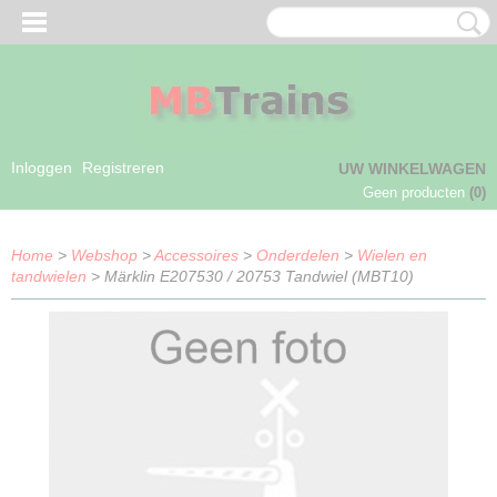
Inloggen
Registreren
UW WINKELWAGEN
Geen producten
(0)
Home
>
Webshop
>
Accessoires
>
Onderdelen
>
Wielen en
tandwielen
> Märklin E207530 / 20753 Tandwiel (MBT10)