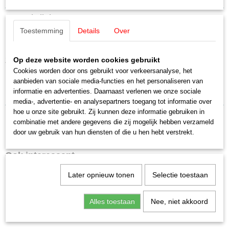
Productcode leverancier
Omschrijving
E207530
Toestemming
Details
Over
Schaal
Märklin E207530 / 20753 Tandwiel
H0 (1:87)
Staat
Op deze website worden cookies gebruikt
Z = 42/9
Nieuw
Cookies worden door ons gebruikt voor verkeersanalyse, het
1 stuks
aanbieden van sociale media-functies en het personaliseren van
informatie en advertenties. Daarnaast verlenen we onze sociale
Uitverkocht bij Märklin
media-, advertentie- en analysepartners toegang tot informatie over
hoe u onze site gebruikt. Zij kunnen deze informatie gebruiken in
combinatie met andere gegevens die zij mogelijk hebben verzameld
door uw gebruik van hun diensten of die u hen hebt verstrekt.
Ook interessant
Later opnieuw tonen
Selectie toestaan
Alles toestaan
Nee, niet akkoord