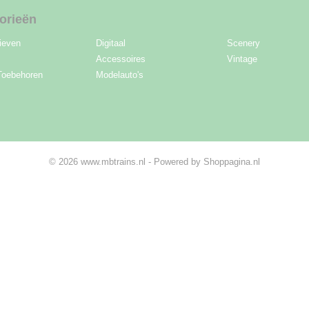
orieën
ieven
Digitaal
Scenery
Accessoires
Vintage
Toebehoren
Modelauto's
© 2026 www.mbtrains.nl - Powered by Shoppagina.nl