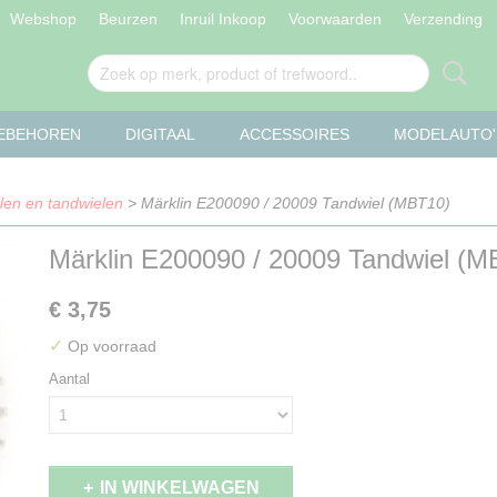
Webshop
Beurzen
Inruil Inkoop
Voorwaarden
Verzending
OEBEHOREN
DIGITAAL
ACCESSOIRES
MODELAUTO'
len en tandwielen
> Märklin E200090 / 20009 Tandwiel (MBT10)
Märklin E200090 / 20009 Tandwiel (M
€ 3,75
✓
Op voorraad
Aantal
IN WINKELWAGEN