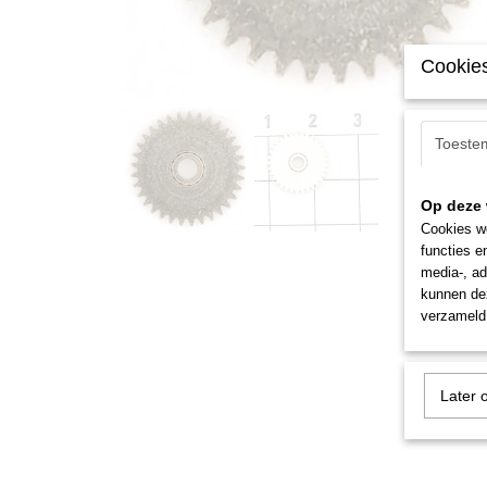
Cookies
Toeste
Op deze 
Cookies wo
functies e
media-, ad
kunnen dez
verzameld 
Later 