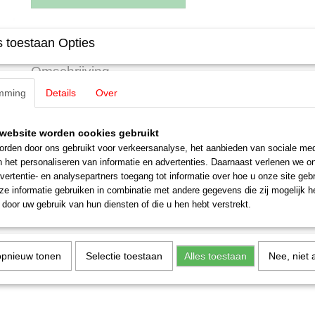
Specificaties
 toestaan Opties
Productcode leverancier
E200090
Omschrijving
Schaal
H0 (1:87)
mming
Details
Over
Staat
Nieuw
Märklin E200090 / 20009 Ta
Z= 33/12
website worden cookies gebruikt
rden door ons gebruikt voor verkeersanalyse, het aanbieden van sociale med
1 stuks
n het personaliseren van informatie en advertenties. Daarnaast verlenen we o
vertentie- en analysepartners toegang tot informatie over hoe u onze site gebru
e informatie gebruiken in combinatie met andere gegevens die zij mogelijk 
door uw gebruik van hun diensten of die u hen hebt verstrekt.
opnieuw tonen
Selectie toestaan
Alles toestaan
Nee, niet 