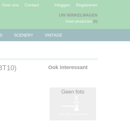
Over ons
Contact
Inloggen
Registreren
UW WINKELWAGEN
Geen producten
(0)
S
SCENERY
VINTAGE
BT10)
Ook interessant