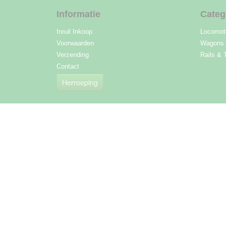
Informatie
Categ
Inruil Inkoop
Locomot
Voorwaarden
Wagons
Verzending
Rails & 
Contact
Herroeping