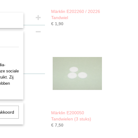
Märklin E202260 / 20226
Tandwiel
€ 1,90
ndwiel
ia-
nze sociale
ikt. Zij
hebben
akkoord
Märklin E200050
Tandwielen (3 stuks)
€ 7,50