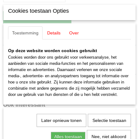
Cookies toestaan Opties
IN WINKELWAGEN
Toestemming
Details
Over
Specificaties
EAN code
Omschrijving
Op deze website worden cookies gebruikt
4031111044535
Cookies worden door ons gebruikt voor verkeersanalyse, het
Productcode leverancier
aanbieden van sociale media-functies en het personaliseren van
Märklin E200090 tandwielen (2 stuks)
E200090
informatie en advertenties. Daarnaast verlenen we onze sociale
Schaal
media-, advertentie- en analysepartners toegang tot informatie over
H0 (1:87)
hoe u onze site gebruikt. Zij kunnen deze informatie gebruiken in
combinatie met andere gegevens die zij mogelijk hebben verzameld
Staat
door uw gebruik van hun diensten of die u hen hebt verstrekt.
Nieuw
Ook interessant
Later opnieuw tonen
Selectie toestaan
Alles toestaan
Nee, niet akkoord