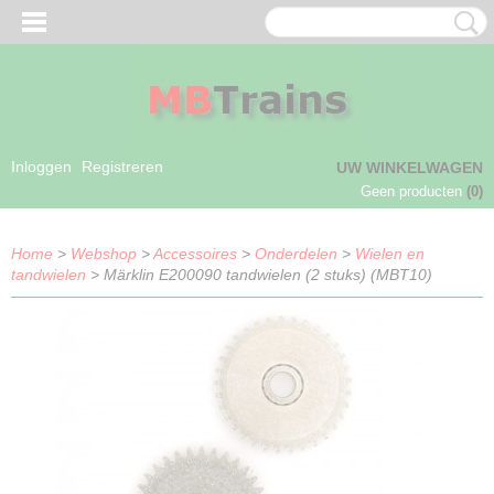
Inloggen
Registreren
UW WINKELWAGEN
Geen producten
(0)
Home
>
Webshop
>
Accessoires
>
Onderdelen
>
Wielen en
tandwielen
> Märklin E200090 tandwielen (2 stuks) (MBT10)