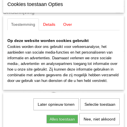
Cookies toestaan Opties
Productcode leverancier
Omschrijving
E330080
Schaal
Märklin E330080 Isolatie pantograaf
Toestemming
Details
Over
H0 (1:87)
Staat
1 stuks
Nieuw
Op deze website worden cookies gebruikt
Uitverkocht bij Märklin
Cookies worden door ons gebruikt voor verkeersanalyse, het
aanbieden van sociale media-functies en het personaliseren van
informatie en advertenties. Daarnaast verlenen we onze sociale
media-, advertentie- en analysepartners toegang tot informatie over
hoe u onze site gebruikt. Zij kunnen deze informatie gebruiken in
combinatie met andere gegevens die zij mogelijk hebben verzameld
Ook interessant
door uw gebruik van hun diensten of die u hen hebt verstrekt.
Later opnieuw tonen
Selectie toestaan
Alles toestaan
Nee, niet akkoord