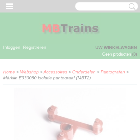
Inloggen
Registreren
UW WINKELWAGEN
Geen producten
(0)
Home
>
Webshop
>
Accessoires
>
Onderdelen
>
Pantografen
>
Märklin E330080 Isolatie pantograaf (MBT2)