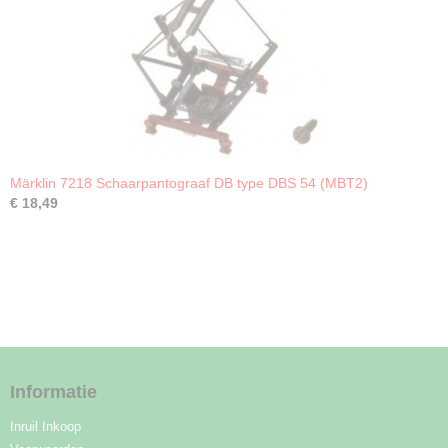
Märklin 7218 Schaarpantograaf DB type DBS 54 (MBT2)
€ 18,49
Informatie
Inruil Inkoop