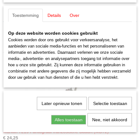
E643760
Schaal
Märklin E643760 Pantograaf
Toestemming
Details
Over
H0 (1:87)
Staat
Nieuw
Op deze website worden cookies gebruikt
Cookies worden door ons gebruikt voor verkeersanalyse, het
aanbieden van sociale media-functies en het personaliseren van
Ook interessant
informatie en advertenties. Daarnaast verlenen we onze sociale
media-, advertentie- en analysepartners toegang tot informatie over
hoe u onze site gebruikt. Zij kunnen deze informatie gebruiken in
combinatie met andere gegevens die zij mogelijk hebben verzameld
door uw gebruik van hun diensten of die u hen hebt verstrekt.
Later opnieuw tonen
Selectie toestaan
Alles toestaan
Nee, niet akkoord
Märklin 7219 Pantograaf französische Bauart (MBT2)
€ 24,25