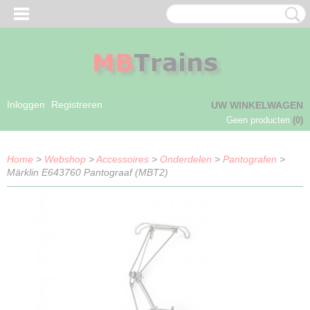
Inloggen
Registreren
UW WINKELWAGEN
Geen producten
(0)
Home
>
Webshop
>
Accessoires
>
Onderdelen
>
Pantografen
>
Märklin E643760 Pantograaf (MBT2)