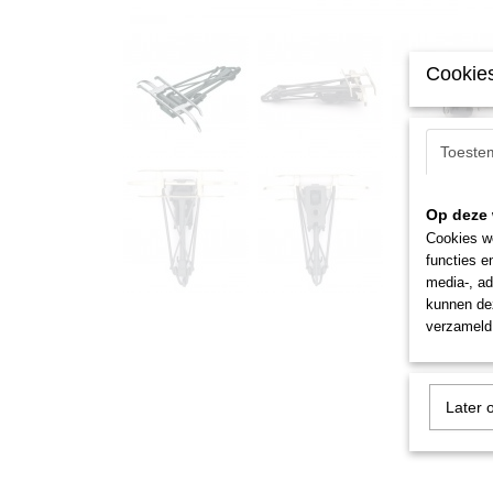
Cookies
Toeste
Op deze 
Cookies wo
functies e
media-, ad
kunnen dez
verzameld 
Later 