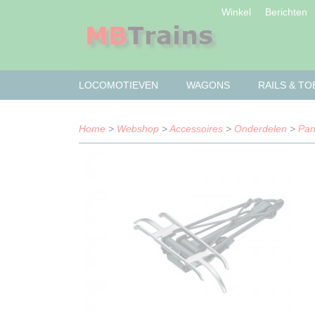
Winkel
Berichten
LOCOMOTIEVEN
WAGONS
RAILS & T
Home
>
Webshop
>
Accessoires
>
Onderdelen
>
Pan