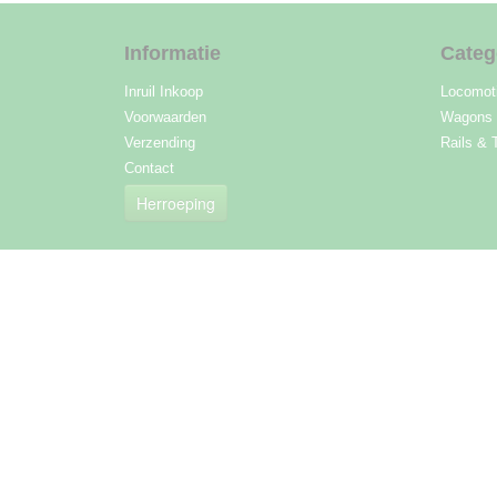
Informatie
Categ
Inruil Inkoop
Locomot
Voorwaarden
Wagons
Verzending
Rails & 
Contact
Herroeping