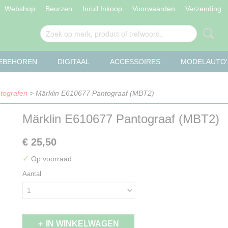
Webshop
Beurzen
Inruil Inkoop
Voorwaarden
Verzending
OEBEHOREN
DIGITAAL
ACCESSOIRES
MODELAUTO'
tografen
> Märklin E610677 Pantograaf (MBT2)
Märklin E610677 Pantograaf (MBT2)
€ 25,50
✓
Op voorraad
Aantal
IN WINKELWAGEN