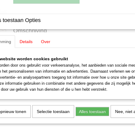
Specificaties
 toestaan Opties
EAN code
4031111118892
Omschrijving
Productcode leverancier
E610677
Schaal
H0 (1:87)
mming
Details
Over
Märklin E610677 Pantograaf
Staat
Nieuw
voor oa 36857
website worden cookies gebruikt
rden door ons gebruikt voor verkeersanalyse, het aanbieden van sociale med
n het personaliseren van informatie en advertenties. Daarnaast verlenen we o
vertentie- en analysepartners toegang tot informatie over hoe u onze site gebru
e informatie gebruiken in combinatie met andere gegevens die zij mogelijk 
door uw gebruik van hun diensten of die u hen hebt verstrekt.
opnieuw tonen
Selectie toestaan
Alles toestaan
Nee, niet 