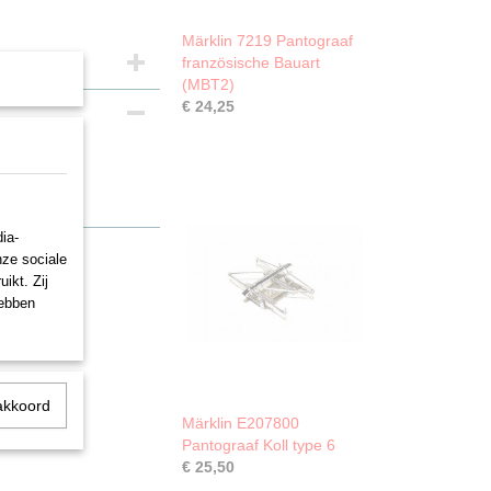
Märklin 7219 Pantograaf
französische Bauart
(MBT2)
€ 24,25
ia-
nze sociale
ikt. Zij
hebben
akkoord
Märklin E207800
Pantograaf Koll type 6
€ 25,50