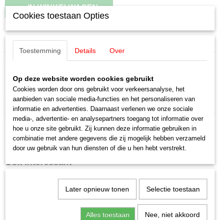
IN WINKELWAGEN
Cookies toestaan Opties
Specificaties
Toestemming
Details
Over
Productcode leverancier
Omschrijving
E116769
Op deze website worden cookies gebruikt
Schaal
Märklin E116769 Luidspreker
H0 (1:87)
Cookies worden door ons gebruikt voor verkeersanalyse, het
aanbieden van sociale media-functies en het personaliseren van
Staat
23 mm 8 Ohm
informatie en advertenties. Daarnaast verlenen we onze sociale
Nieuw
media-, advertentie- en analysepartners toegang tot informatie over
hoe u onze site gebruikt. Zij kunnen deze informatie gebruiken in
combinatie met andere gegevens die zij mogelijk hebben verzameld
door uw gebruik van hun diensten of die u hen hebt verstrekt.
Ook interessant
Later opnieuw tonen
Selectie toestaan
Alles toestaan
Nee, niet akkoord