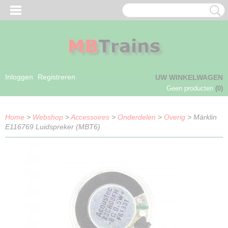
Inloggen
Registreren
UW WINKELWAGEN
Geen producten
(0)
Home
>
Webshop
>
Accessoires
>
Onderdelen
>
Overig
> Märklin
E116769 Luidspreker (MBT6)