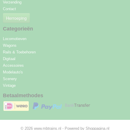
Verzending
Contact
Herroeping
Categorieën
Locomotieven
Wagons
Rails & Toebehoren
Digitaal
Accessoires
Modelauto's
Scenery
Vintage
Betaalmethodes
© 2026 www.mbtrains.nl - Powered by Shoppagina.nl