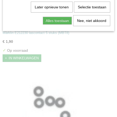
Later opnieuw tonen
Selectie toestaan
Alles toestaan
Nee, niet akkoord
Märklin E212230 lascontact 5 stuks (MBT8)
Märklin E212230 lascontact 5 stuks (MBT8)
€ 1,90
✓
Op voorraad
IN WINKELWAGEN