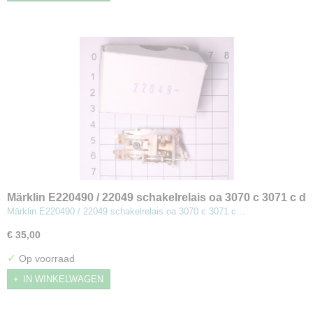
Märklin E220490 / 22049 schakelrelais oa 3070 c 3071 c d
e TEE (MBT8)
Märklin E220490 / 22049 schakelrelais oa 3070 c 3071 c…
€ 35,00
✓
Op voorraad
IN WINKELWAGEN