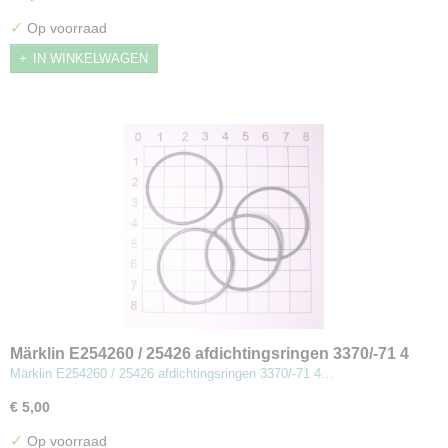
✓
Op voorraad
IN WINKELWAGEN
Märklin E254260 / 25426 afdichtingsringen 3370/-71 4
stuks (MBT8)
Märklin E254260 / 25426 afdichtingsringen 3370/-71 4…
€ 5,00
✓
Op voorraad