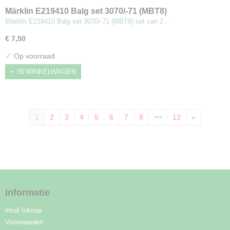
Märklin E219410 Balg set 3070/-71 (MBT8)
Märklin E219410 Balg set 3070/-71 (MBT8) set van 2…
€ 7,50
✓
Op voorraad
IN WINKELWAGEN
1
2
3
4
5
6
7
8
•••
12
»
Informatie
Inruil Inkoop
Voorwaarden