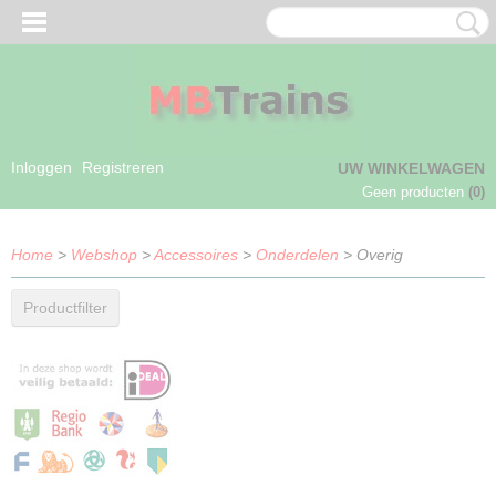
Inloggen
Registreren
UW WINKELWAGEN
Geen producten
(0)
Home
>
Webshop
>
Accessoires
>
Onderdelen
> Overig
Productfilter