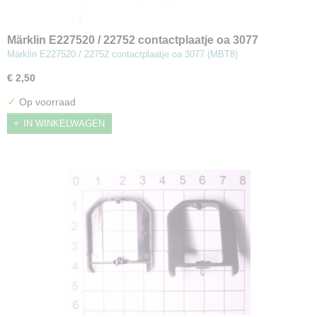
Märklin E227520 / 22752 contactplaatje oa 3077
(MBT8)
Märklin E227520 / 22752 contactplaatje oa 3077 (MBT8)
€ 2,50
✓
Op voorraad
IN WINKELWAGEN