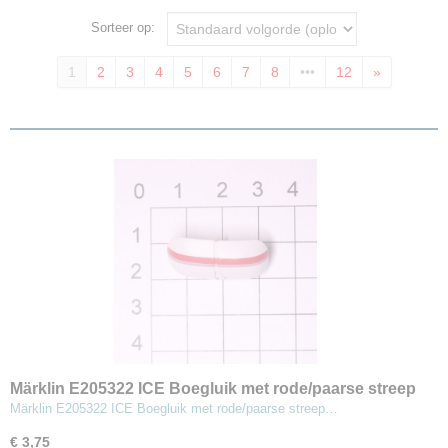
Sorteer op:
1
2
3
4
5
6
7
8
•••
12
»
Märklin E205322 ICE Boegluik met rode/paarse streep
(MBT8)
Märklin E205322 ICE Boegluik met rode/paarse streep…
€ 3,75