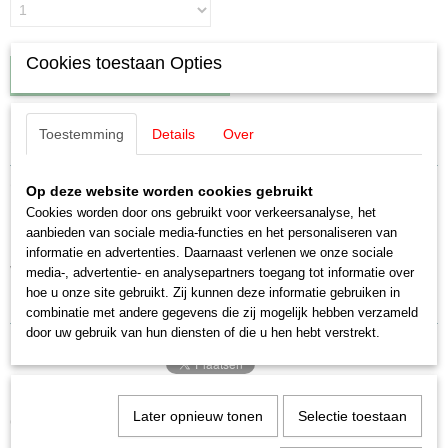
Cookies toestaan Opties
IN WINKELWAGEN
Toestemming
Details
Over
Specificaties
Productcode leverancier
Omschrijving
Op deze website worden cookies gebruikt
E214680
Cookies worden door ons gebruikt voor verkeersanalyse, het
Schaal
Märklin E214680 Draaistel
aanbieden van sociale media-functies en het personaliseren van
H0 (1:87)
informatie en advertenties. Daarnaast verlenen we onze sociale
Staat
voor de 3034 --40
media-, advertentie- en analysepartners toegang tot informatie over
Nieuw
hoe u onze site gebruikt. Zij kunnen deze informatie gebruiken in
combinatie met andere gegevens die zij mogelijk hebben verzameld
door uw gebruik van hun diensten of die u hen hebt verstrekt.
Later opnieuw tonen
Selectie toestaan
Ook interessant