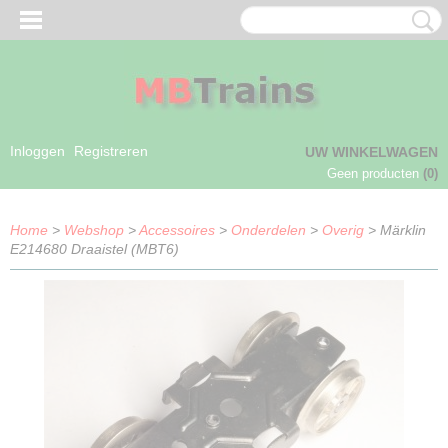
Inloggen
Registreren
UW WINKELWAGEN
Geen producten
(0)
Home
>
Webshop
>
Accessoires
>
Onderdelen
>
Overig
> Märklin
E214680 Draaistel (MBT6)