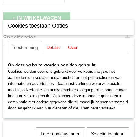
IN WINKELWAGEN
Cookies toestaan Opties
Specificaties
Toestemming
Details
Over
Productcode leverancier
Omschrijving
E217440
Schaal
Märklin E217440 / 21744
Op deze website worden cookies gebruikt
H0 (1:87)
Cookies worden door ons gebruikt voor verkeersanalyse, het
Staat
aanbieden van sociale media-functies en het personaliseren van
Motordraaistel
Gebruikt
informatie en advertenties. Daarnaast verlenen we onze sociale
media-, advertentie- en analysepartners toegang tot informatie over
voor oa 3050
hoe u onze site gebruikt. Zij kunnen deze informatie gebruiken in
ongebruikt
combinatie met andere gegevens die zij mogelijk hebben verzameld
door uw gebruik van hun diensten of die u hen hebt verstrekt.
uitverkocht bij Märklin
Later opnieuw tonen
Selectie toestaan