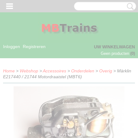
Inloggen
Registreren
UW WINKELWAGEN
Geen producten
(0)
Home
>
Webshop
>
Accessoires
>
Onderdelen
>
Overig
> Märklin
E217440 / 21744 Motordraaistel (MBT6)