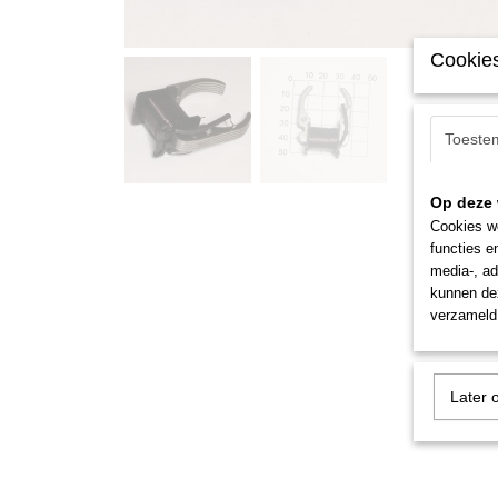
Cookies
Toeste
Op deze 
Cookies wo
functies e
media-, ad
kunnen dez
verzameld 
Later 