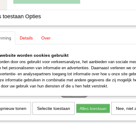
 toestaan Opties
Specificaties
Productcode leverancier
E222180
Omschrijving
Schaal
H0 (1:87)
mming
Details
Over
Staat
Nieuw
Märklin E222180 / 22218 Veldmagne
website worden cookies gebruikt
voor oa 3055
rden door ons gebruikt voor verkeersanalyse, het aanbieden van sociale med
niet meer verkrijgbaar bij Märklin
n het personaliseren van informatie en advertenties. Daarnaast verlenen we o
vertentie- en analysepartners toegang tot informatie over hoe u onze site gebru
e informatie gebruiken in combinatie met andere gegevens die zij mogelijk 
door uw gebruik van hun diensten of die u hen hebt verstrekt.
opnieuw tonen
Selectie toestaan
Alles toestaan
Nee, niet 