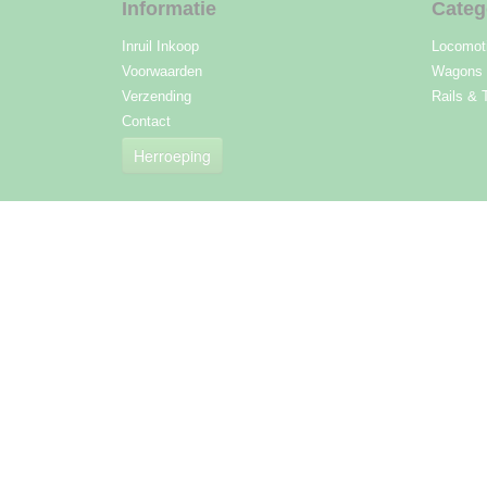
Informatie
Categ
Inruil Inkoop
Locomot
Voorwaarden
Wagons
Verzending
Rails & 
Contact
Herroeping