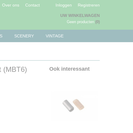
Over ons
Contact
Inloggen
Registreren
UW WINKELWAGEN
Geen producten
(0)
S
SCENERY
VINTAGE
t (MBT6)
Ook interessant