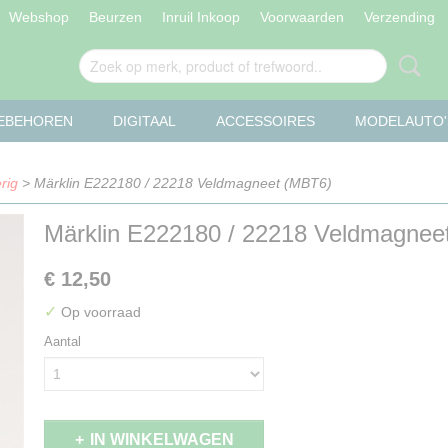
Webshop
Beurzen
Inruil Inkoop
Voorwaarden
Verzending
OEBEHOREN
DIGITAAL
ACCESSOIRES
MODELAUTO'
rig
> Märklin E222180 / 22218 Veldmagneet (MBT6)
Märklin E222180 / 22218 Veldmagnee
€ 12,50
✓
Op voorraad
Aantal
IN WINKELWAGEN