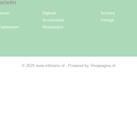
orieën
ieven
Digitaal
Scenery
Accessoires
Vintage
Toebehoren
Modelauto's
© 2026 www.mbtrains.nl - Powered by Shoppagina.nl