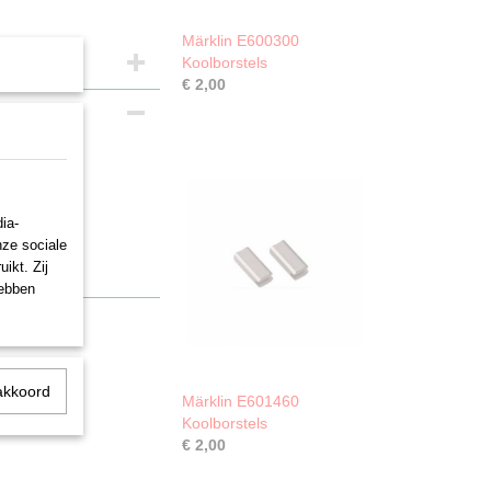
Märklin E600300
Koolborstels
€ 2,00
et
ia-
nze sociale
ikt. Zij
hebben
akkoord
Märklin E601460
Koolborstels
€ 2,00