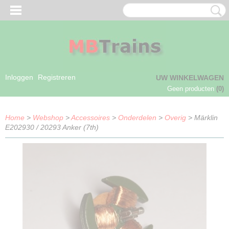
Inloggen
Registreren
UW WINKELWAGEN
Geen producten
(0)
Home
>
Webshop
>
Accessoires
>
Onderdelen
>
Overig
> Märklin
E202930 / 20293 Anker (7th)