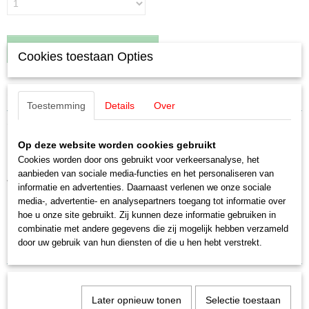
IN WINKELWAGEN
Cookies toestaan Opties
Specificaties
Toestemming
Details
Over
Productcode leverancier
Omschrijving
E202930
Op deze website worden cookies gebruikt
Schaal
Märklin E202930 / 20293 Anker (7th)
Cookies worden door ons gebruikt voor verkeersanalyse, het
H0 (1:87)
aanbieden van sociale media-functies en het personaliseren van
Staat
voor oa 3021
informatie en advertenties. Daarnaast verlenen we onze sociale
Nieuw
media-, advertentie- en analysepartners toegang tot informatie over
Uitverkocht bij Märklin
hoe u onze site gebruikt. Zij kunnen deze informatie gebruiken in
Noitite MBTrains ook in Lade 1
combinatie met andere gegevens die zij mogelijk hebben verzameld
door uw gebruik van hun diensten of die u hen hebt verstrekt.
Later opnieuw tonen
Selectie toestaan