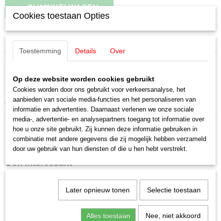
IN WINKELWAGEN
Cookies toestaan Opties
Specificaties
Toestemming
Details
Over
Productcode leverancier
Omschrijving
E214118
Op deze website worden cookies gebruikt
Schaal
Märklin E214118 Anker (7th)
H0 (1:87)
Cookies worden door ons gebruikt voor verkeersanalyse, het
aanbieden van sociale media-functies en het personaliseren van
Staat
oa 60944
informatie en advertenties. Daarnaast verlenen we onze sociale
Nieuw
media-, advertentie- en analysepartners toegang tot informatie over
hoe u onze site gebruikt. Zij kunnen deze informatie gebruiken in
combinatie met andere gegevens die zij mogelijk hebben verzameld
door uw gebruik van hun diensten of die u hen hebt verstrekt.
Ook interessant
Later opnieuw tonen
Selectie toestaan
Alles toestaan
Nee, niet akkoord