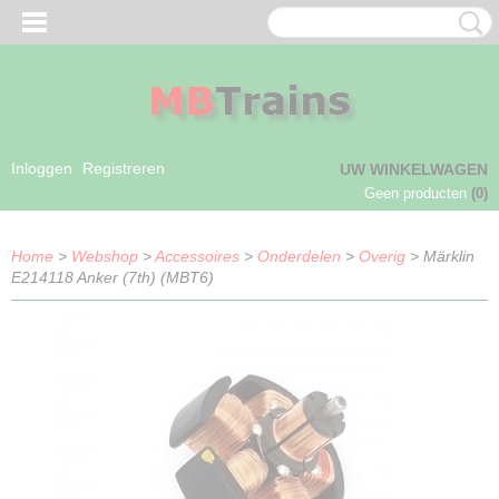
Inloggen
Registreren
UW WINKELWAGEN
Geen producten
(0)
Home
>
Webshop
>
Accessoires
>
Onderdelen
>
Overig
> Märklin
E214118 Anker (7th) (MBT6)