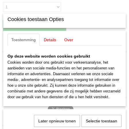
Cookies toestaan Opties
IN WINKELWAGEN
Toestemming
Details
Over
Specificaties
Productcode leverancier
Op deze website worden cookies gebruikt
Omschrijving
E216730
Cookies worden door ons gebruikt voor verkeersanalyse, het
Schaal
aanbieden van sociale media-functies en het personaliseren van
Märklin E216730 / 21673 Motorschild
H0 (1:87)
informatie en advertenties. Daarnaast verlenen we onze sociale
media-, advertentie- en analysepartners toegang tot informatie over
Staat
voor oa 3053/54
hoe u onze site gebruikt. Zij kunnen deze informatie gebruiken in
Nieuw
Uitverkocht bij Märklin
combinatie met andere gegevens die zij mogelijk hebben verzameld
door uw gebruik van hun diensten of die u hen hebt verstrekt.
Later opnieuw tonen
Selectie toestaan
Ook interessant