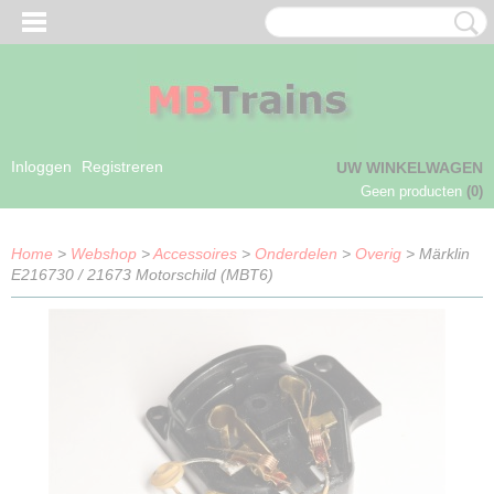
Inloggen
Registreren
UW WINKELWAGEN
Geen producten
(0)
Home
>
Webshop
>
Accessoires
>
Onderdelen
>
Overig
> Märklin
E216730 / 21673 Motorschild (MBT6)