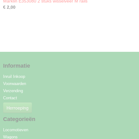
Märklin E353080 2 stuks wisselveer M rails
€ 2,00
Informatie
Inruil Inkoop
Voorwaarden
Verzending
Contact
Herroeping
Categorieën
Locomotieven
Wagons