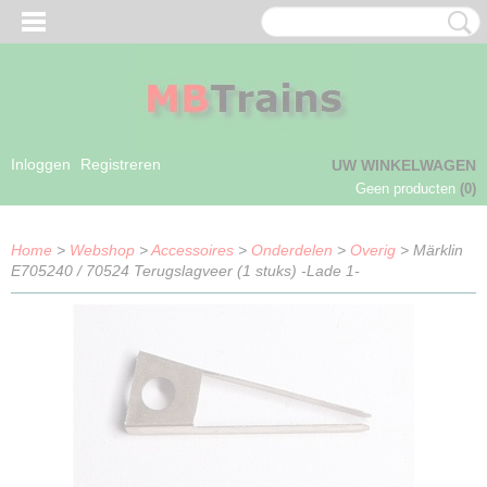
Inloggen
Registreren
UW WINKELWAGEN
Geen producten
(0)
Home
>
Webshop
>
Accessoires
>
Onderdelen
>
Overig
> Märklin
E705240 / 70524 Terugslagveer (1 stuks) -Lade 1-