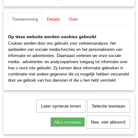
Märklin E705240 / 70524
H0 (1:87)
Staat
Terugslagveer (1 stuks)
Nieuw
Toestemming
Details
Over
Uitverkocht bij Märklin
Op deze website worden cookies gebruikt
Cookies worden door ons gebruikt voor verkeersanalyse, het
aanbieden van sociale media-functies en het personaliseren van
informatie en advertenties. Daarnaast verlenen we onze sociale
media-, advertentie- en analysepartners toegang tot informatie over
Ook interessant
hoe u onze site gebruikt. Zij kunnen deze informatie gebruiken in
combinatie met andere gegevens die zij mogelijk hebben verzameld
door uw gebruik van hun diensten of die u hen hebt verstrekt.
Later opnieuw tonen
Selectie toestaan
Alles toestaan
Nee, niet akkoord