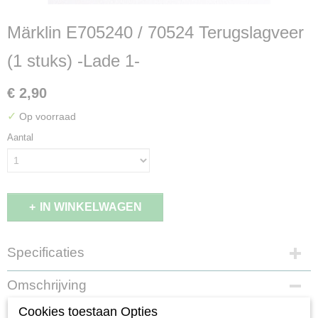
Märklin E705240 / 70524 Terugslagveer
(1 stuks) -Lade 1-
€ 2,90
✓
Op voorraad
Aantal
IN WINKELWAGEN
Specificaties
Productcode leverancier
Omschrijving
E705240
Schaal
Cookies toestaan Opties