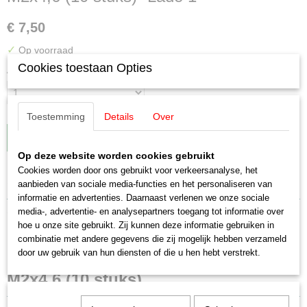
€ 7,50
✓
Op voorraad
Cookies toestaan Opties
Aantal
Toestemming
Details
Over
IN WINKELWAGEN
Op deze website worden cookies gebruikt
Cookies worden door ons gebruikt voor verkeersanalyse, het
Specificaties
aanbieden van sociale media-functies en het personaliseren van
informatie en advertenties. Daarnaast verlenen we onze sociale
Productcode leverancier
Omschrijving
media-, advertentie- en analysepartners toegang tot informatie over
E750020
hoe u onze site gebruikt. Zij kunnen deze informatie gebruiken in
Schaal
combinatie met andere gegevens die zij mogelijk hebben verzameld
Märklin E750020 Cylinderschroef
H0 (1:87)
door uw gebruik van hun diensten of die u hen hebt verstrekt.
Staat
M2x4,6 (10 stuks)
Nieuw