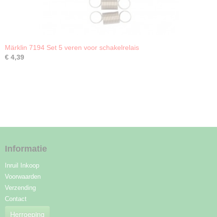
Märklin 7194 Set 5 veren voor schakelrelais
€ 4,39
Informatie
Inruil Inkoop
Voorwaarden
Verzending
Contact
Herroeping