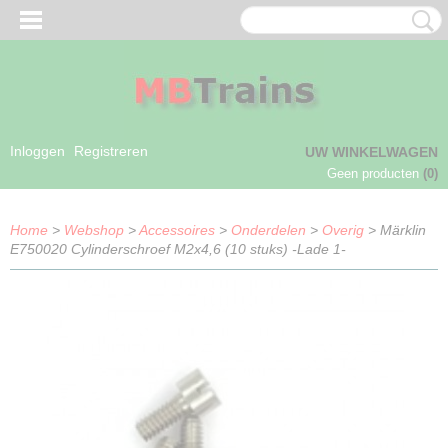
Inloggen
Registreren
UW WINKELWAGEN
Geen producten
(0)
Home
>
Webshop
>
Accessoires
>
Onderdelen
>
Overig
> Märklin
E750020 Cylinderschroef M2x4,6 (10 stuks) -Lade 1-