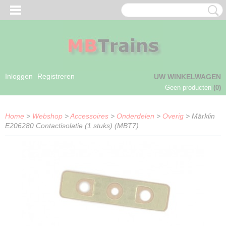
Inloggen
Registreren
UW WINKELWAGEN
Geen producten
(0)
Home
>
Webshop
>
Accessoires
>
Onderdelen
>
Overig
> Märklin
E206280 Contactisolatie (1 stuks) (MBT7)