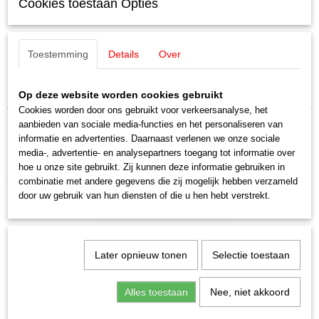
Schaal
Cookies toestaan Opties
Märklin E206280 Contactisolatie (1
H0 (1:87)
Staat
stuks)
Nieuw
Toestemming
Details
Over
Uitverkocht bij Märklin
Nieuwstaat!
Op deze website worden cookies gebruikt
Cookies worden door ons gebruikt voor verkeersanalyse, het
aanbieden van sociale media-functies en het personaliseren van
informatie en advertenties. Daarnaast verlenen we onze sociale
media-, advertentie- en analysepartners toegang tot informatie over
hoe u onze site gebruikt. Zij kunnen deze informatie gebruiken in
Ook interessant
combinatie met andere gegevens die zij mogelijk hebben verzameld
door uw gebruik van hun diensten of die u hen hebt verstrekt.
Later opnieuw tonen
Selectie toestaan
Alles toestaan
Nee, niet akkoord