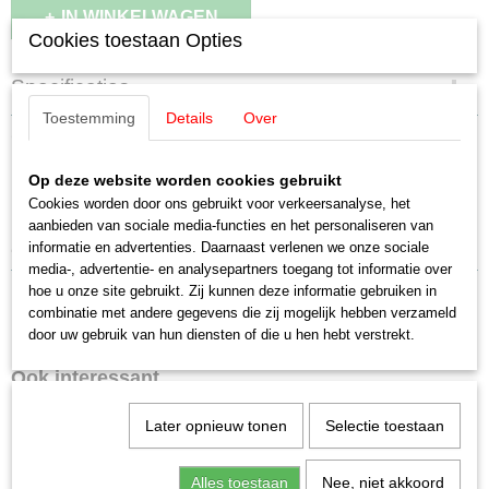
IN WINKELWAGEN
Cookies toestaan Opties
Specificaties
Toestemming
Details
Over
Productcode leverancier
Omschrijving
E600800
Schaal
Op deze website worden cookies gebruikt
Märklin E600800 condensator
H0 (1:87)
Cookies worden door ons gebruikt voor verkeersanalyse, het
Staat
aanbieden van sociale media-functies en het personaliseren van
270pF/100V (2 stuks)
Nieuw
informatie en advertenties. Daarnaast verlenen we onze sociale
media-, advertentie- en analysepartners toegang tot informatie over
hoe u onze site gebruikt. Zij kunnen deze informatie gebruiken in
combinatie met andere gegevens die zij mogelijk hebben verzameld
door uw gebruik van hun diensten of die u hen hebt verstrekt.
Ook interessant
Later opnieuw tonen
Selectie toestaan
Alles toestaan
Nee, niet akkoord