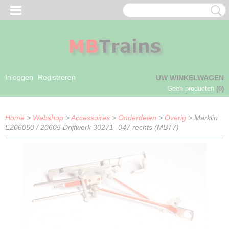
Inloggen
Registreren
UW WINKELWAGEN
Geen producten
(0)
Home
>
Webshop
>
Accessoires
>
Onderdelen
>
Overig
> Märklin
E206050 / 20605 Drijfwerk 30271 -047 rechts (MBT7)