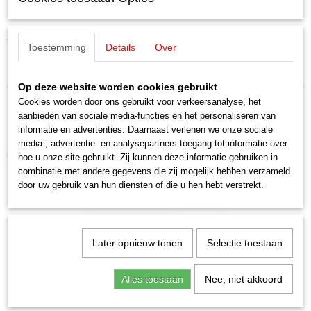
Märklin E206050 / 20605 Drijfwerk
H0 (1:87)
Staat
30271 -047 rechts
Nieuw
Toestemming
Details
Over
Op deze website worden cookies gebruikt
Cookies worden door ons gebruikt voor verkeersanalyse, het
aanbieden van sociale media-functies en het personaliseren van
informatie en advertenties. Daarnaast verlenen we onze sociale
media-, advertentie- en analysepartners toegang tot informatie over
Ook interessant
hoe u onze site gebruikt. Zij kunnen deze informatie gebruiken in
combinatie met andere gegevens die zij mogelijk hebben verzameld
door uw gebruik van hun diensten of die u hen hebt verstrekt.
Later opnieuw tonen
Selectie toestaan
Alles toestaan
Nee, niet akkoord