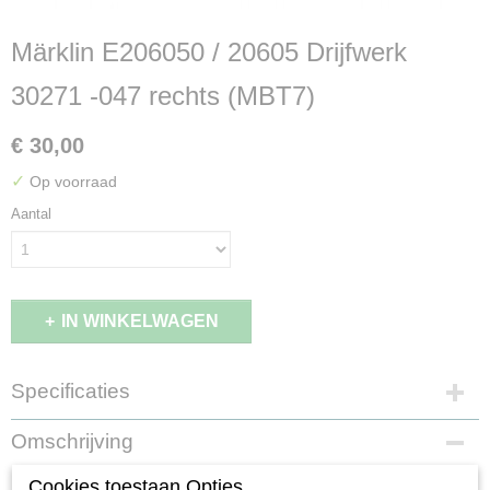
Märklin E206050 / 20605 Drijfwerk
30271 -047 rechts (MBT7)
€ 30,00
✓
Op voorraad
Aantal
IN WINKELWAGEN
Specificaties
Productcode leverancier
Omschrijving
E206050
Schaal
Cookies toestaan Opties