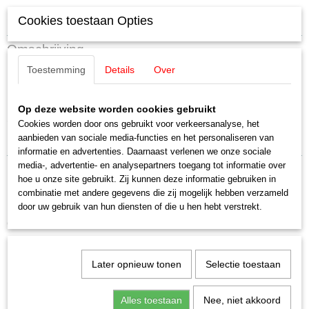
Specificaties
Cookies toestaan Opties
Productcode leverancier
Omschrijving
E216350
Toestemming
Details
Over
Schaal
Märklin E216350 Tank F7 kunststof
H0 (1:87)
Staat
Op deze website worden cookies gebruikt
zwart
Nieuw
Cookies worden door ons gebruikt voor verkeersanalyse, het
aanbieden van sociale media-functies en het personaliseren van
Uitverkocht bij Märklin
informatie en advertenties. Daarnaast verlenen we onze sociale
media-, advertentie- en analysepartners toegang tot informatie over
hoe u onze site gebruikt. Zij kunnen deze informatie gebruiken in
combinatie met andere gegevens die zij mogelijk hebben verzameld
door uw gebruik van hun diensten of die u hen hebt verstrekt.
Ook interessant
Later opnieuw tonen
Selectie toestaan
Alles toestaan
Nee, niet akkoord