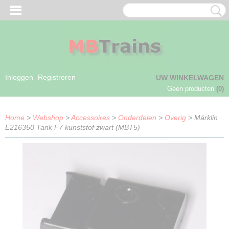
Inloggen
Registreren
UW WINKELWAGEN
Geen producten
(0)
Home
>
Webshop
>
Accessoires
>
Onderdelen
>
Overig
> Märklin
E216350 Tank F7 kunststof zwart (MBT5)