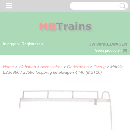
Inloggen
Registreren
UW WINKELWAGEN
Geen producten
(0)
Home
>
Webshop
>
Accessoires
>
Onderdelen
>
Overig
> Märklin
E236960 / 23696 loopbrug ketelwagen 4440 (MBT10)