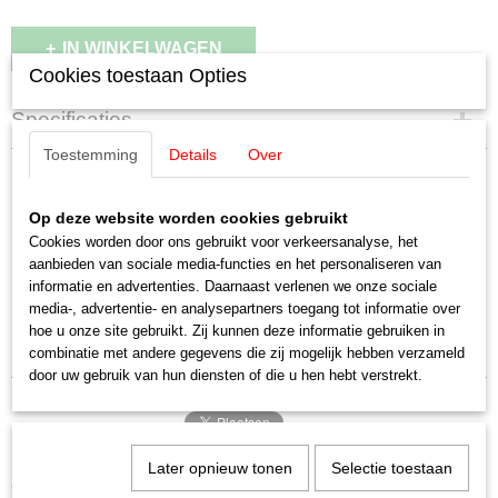
IN WINKELWAGEN
Cookies toestaan Opties
Specificaties
Toestemming
Details
Over
Productcode leverancier
Omschrijving
E236960
Schaal
Op deze website worden cookies gebruikt
Märklin E236960 / 23696 loopbrug
H0 (1:87)
Cookies worden door ons gebruikt voor verkeersanalyse, het
Staat
aanbieden van sociale media-functies en het personaliseren van
ketelwagen 4440
Nieuw
informatie en advertenties. Daarnaast verlenen we onze sociale
media-, advertentie- en analysepartners toegang tot informatie over
Uitverkocht bij Märklin
hoe u onze site gebruikt. Zij kunnen deze informatie gebruiken in
combinatie met andere gegevens die zij mogelijk hebben verzameld
door uw gebruik van hun diensten of die u hen hebt verstrekt.
Later opnieuw tonen
Selectie toestaan
Ook interessant