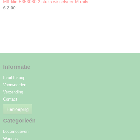
Märklin E353080 2 stuks wisselveer M rails
€ 2,00
Informatie
Inruil Inkoop
Voorwaarden
Verzending
Contact
Herroeping
Categorieën
Locomotieven
Wagons