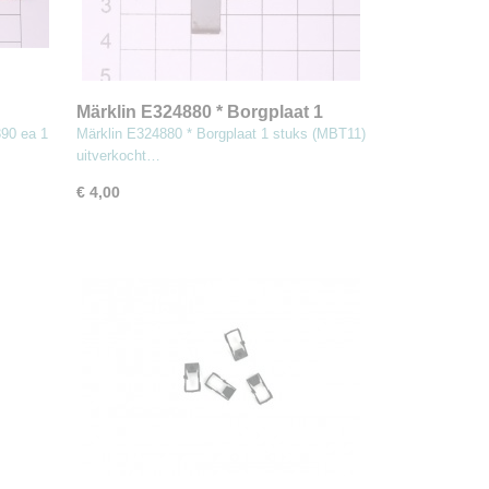
Märklin E324880 * Borgplaat 1
stuks
stuks (MBT11)
90 ea 1
Märklin E324880 * Borgplaat 1 stuks (MBT11)
uitverkocht…
€ 4,00