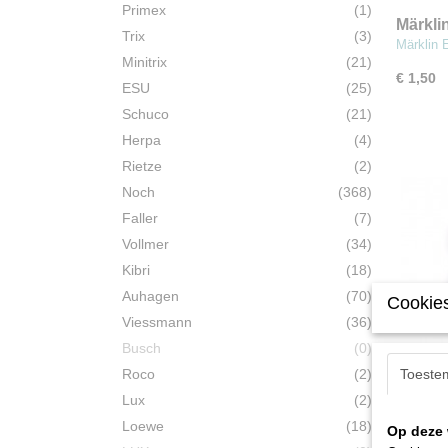
Primex
(1)
Märkli
Trix
(3)
(MBT1
Märklin 
Minitrix
(21)
€ 1,50
ESU
(25)
Schuco
(21)
Herpa
(4)
Rietze
(2)
Noch
(368)
Faller
(7)
Vollmer
(34)
Kibri
(18)
Auhagen
(70)
Cookies
Viessmann
(36)
Busch
(0)
Roco
(2)
Toeste
Märkli
Lux
(2)
stuks 
Märklin 
Loewe
(18)
Op deze 
(MBT11)