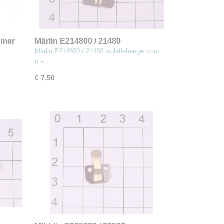
imer
Märlin E214800 / 21480
isolatiebeugel voor o.a. 3034/-37
Märlin E214800 / 21480 isolatiebeugel voor
(MBT7)
o.a.…
€ 7,50