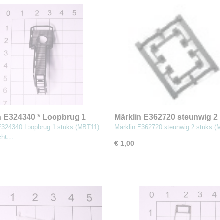
n E324340 * Loopbrug 1
Märklin E362720 steunwig 2
(MBT11)
(MBT11)
E324340 Loopbrug 1 stuks (MBT11)
Märklin E362720 steunwig 2 stuks (
ocht…
€ 1,00