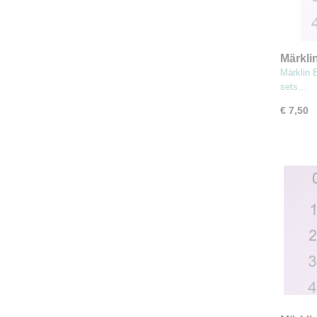
Märkli
lampho
Märklin 
sets…
€ 7,50