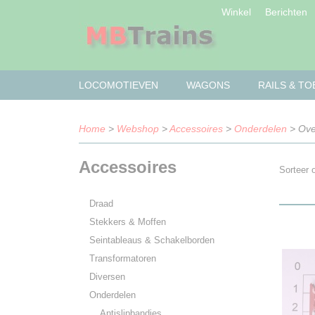
Winkel
Berichten
LOCOMOTIEVEN
WAGONS
RAILS & T
Home
>
Webshop
>
Accessoires
>
Onderdelen
> Ove
Accessoires
Sorteer
Draad
Stekkers & Moffen
Seintableaus & Schakelborden
Transformatoren
Diversen
Onderdelen
Antislipbandjes