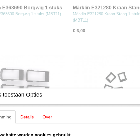
n E363690 Borgwig 1 stuks
Märklin E321280 Kraan Stan
1)
stuks (MBT11)
E363690 Borgwig 1 stuks (MBT11)
Märklin E321280 Kraan Stang 1 stuk
(MBT11)
€ 6,00
 toestaan Opties
mming
Details
Over
n E490390 Balg lang zwart 4
Märklin E305800 Overgang z
(MBT11)
stuks (MBT11)
E490390 Balg lang zwart 4 stuks
Märklin E305800 Overgang zwart 4 s
website worden cookies gebruikt
(MBT11)