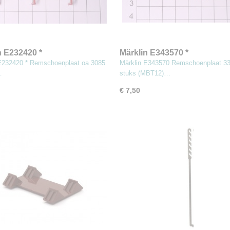
n E232420 *
Märklin E343570 *
oenplaat oa 3085 1 stuks
Remschoenplaat 3390 ea 1 
E232420 * Remschoenplaat oa 3085
Märklin E343570 Remschoenplaat 33
2)
(MBT12)
…
stuks (MBT12)…
€ 7,50