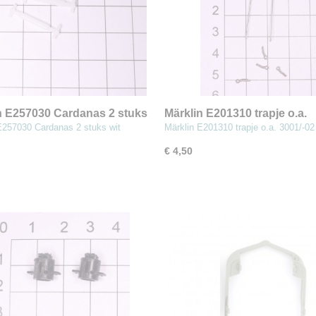
n E257030 Cardanas 2 stuks
Märklin E201310 trapje o.a.
3001/-02 (MBT7)
E257030 Cardanas 2 stuks wit
Märklin E201310 trapje o.a. 3001/-
€ 4,50