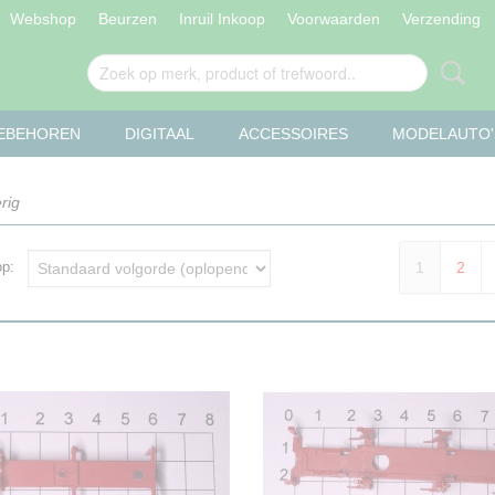
Webshop
Beurzen
Inruil Inkoop
Voorwaarden
Verzending
OEBEHOREN
DIGITAAL
ACCESSOIRES
MODELAUTO'
rig
1
2
 op: