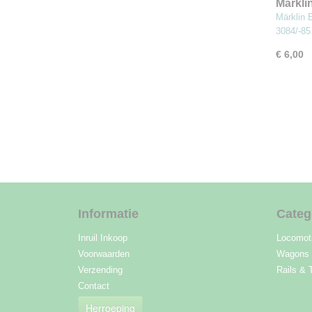
Märkli
Isolati
Märklin 
3084/-8
€ 6,00
Informatie
Categ
Inruil Inkoop
Locomot
Voorwaarden
Wagons
Verzending
Rails & 
Contact
Herroeping