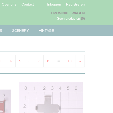
Over ons
Contact
Inloggen
Registreren
UW WINKELWAGEN
Geen producten
(0)
S
SCENERY
VINTAGE
3
4
5
6
7
8
•••
10
»