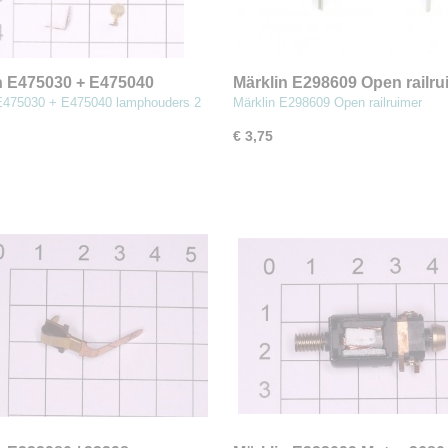
n E475030 + E475040
Märklin E298609 Open railru
uders 2 sets (MBT7)
(MBT7)
E475030 + E475040 lamphouders 2
Märklin E298609 Open railruimer
€ 3,75