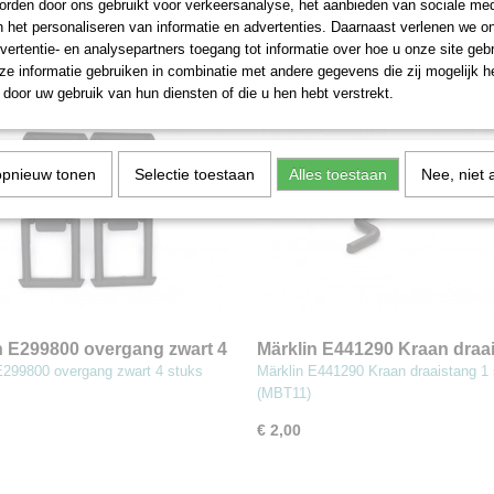
rden door ons gebruikt voor verkeersanalyse, het aanbieden van sociale med
€ 7,50
n het personaliseren van informatie en advertenties. Daarnaast verlenen we o
vertentie- en analysepartners toegang tot informatie over hoe u onze site gebru
e informatie gebruiken in combinatie met andere gegevens die zij mogelijk 
door uw gebruik van hun diensten of die u hen hebt verstrekt.
opnieuw tonen
Selectie toestaan
Alles toestaan
Nee, niet 
n E299800 overgang zwart 4
Märklin E441290 Kraan draa
(MBT11)
1 stuks (MBT11)
E299800 overgang zwart 4 stuks
Märklin E441290 Kraan draaistang 1
(MBT11)
€ 2,00