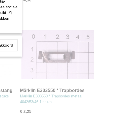
€ 4,50
ia-
nze sociale
ikt. Zij
hebben
akkoord
istang
Märklin E303550 * Trapbordes
metaal 4042/53/46 1 stuks (MBT11)
 stuks
Märklin E303550 * Trapbordes metaal
4042/53/46 1 stuks…
€ 2,25