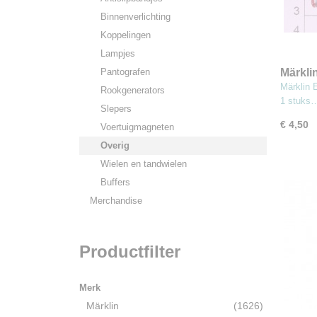
Binnenverlichting
Koppelingen
Lampjes
Pantografen
Märkli
Remsch
Märklin 
Rookgenerators
(MBT1
1 stuks
Slepers
€ 4,50
Voertuigmagneten
Overig
Wielen en tandwielen
Buffers
Merchandise
Productfilter
Merk
Märklin
(1626)