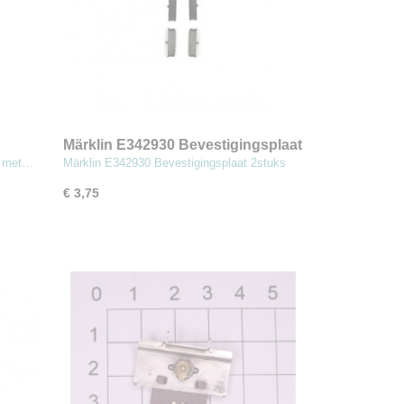
Märklin E342930 Bevestigingsplaat
2stuks (MBT7)
02 met…
Märklin E342930 Bevestigingsplaat 2stuks
€ 3,75