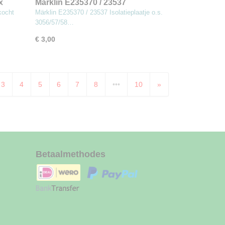
x
Märklin E235370 / 23537
Isolatieplaatje o.s. 3056/57/58
kocht
Märklin E235370 / 23537 Isolatieplaatje o.s.
(MBT7)
3056/57/58…
€ 3,00
3
4
5
6
7
8
•••
10
»
Betaalmethodes