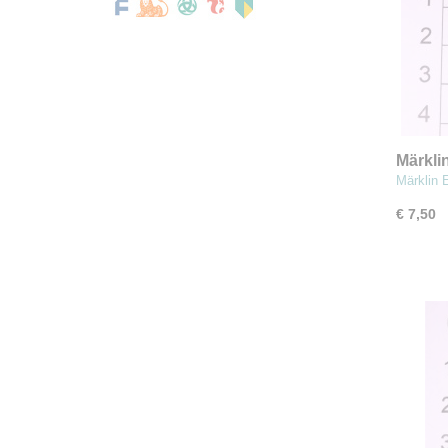
Märkli
wit
Märklin 
€ 7,50