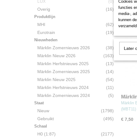
LUX
(0)
Cookies wo
€ 7,50
functies e
Overig
(16)
media-, ad
Produktlijn
kunnen dez
MHI
(62)
verzameld 
Eurotrain
(19)
Nieuwheden
Märklin Zomernieuws 2026
(38)
Later 
Märklin Nieuw 2026
(163)
Märklin Herfstnieuws 2025
(13)
Märklin Zomernieuws 2025
(14)
Märklin Nieuw 2025
(54)
Märklin Herfstnieuws 2024
(11)
Märklin Zomernieuws 2024
(5)
Märkli
stuks 
Staat
Märklin 
(MBT11)
Nieuw
(1798)
Gebruikt
(495)
€ 7,50
Schaal
H0 (1:87)
(2177)