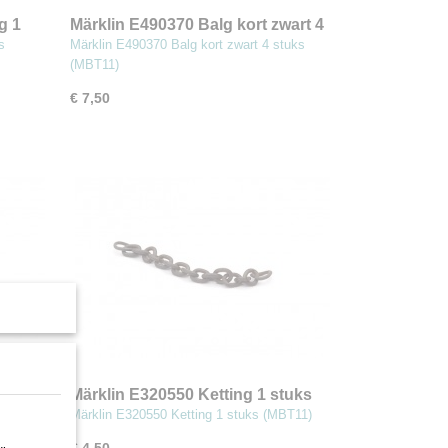
g 1
Märklin E490370 Balg kort zwart 4
stuks (MBT11)
s
Märklin E490370 Balg kort zwart 4 stuks
(MBT11)
€ 7,50
wart 4
Märklin E320550 Ketting 1 stuks
(MBT11)
tuks
Märklin E320550 Ketting 1 stuks (MBT11)