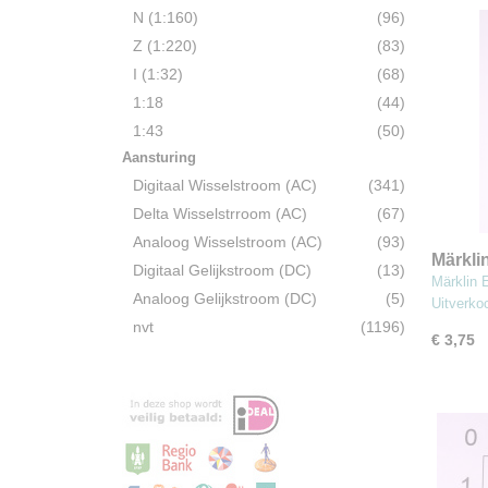
N (1:160)
(96)
Z (1:220)
(83)
I (1:32)
(68)
1:18
(44)
1:43
(50)
Aansturing
Digitaal Wisselstroom (AC)
(341)
Delta Wisselstrroom (AC)
(67)
Analoog Wisselstroom (AC)
(93)
Märkli
Digitaal Gelijkstroom (DC)
(13)
stuks 
Märklin 
Analoog Gelijkstroom (DC)
(5)
Uitverk
nvt
(1196)
€ 3,75