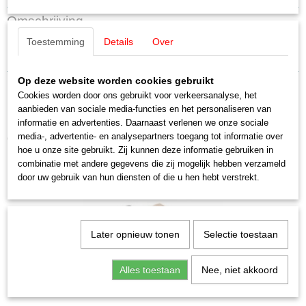
Productcode leverancier
Omschrijving
E176728
Toestemming
Details
Over
Schaal
Märklin E176728 Dak köff
H0 (1:87)
Staat
Op deze website worden cookies gebruikt
Nieuw
Cookies worden door ons gebruikt voor verkeersanalyse, het
aanbieden van sociale media-functies en het personaliseren van
informatie en advertenties. Daarnaast verlenen we onze sociale
media-, advertentie- en analysepartners toegang tot informatie over
Ook interessant
hoe u onze site gebruikt. Zij kunnen deze informatie gebruiken in
combinatie met andere gegevens die zij mogelijk hebben verzameld
door uw gebruik van hun diensten of die u hen hebt verstrekt.
Later opnieuw tonen
Selectie toestaan
Alles toestaan
Nee, niet akkoord