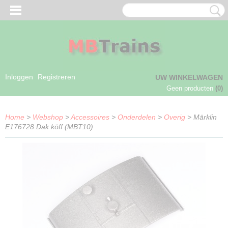
Inloggen
Registreren
UW WINKELWAGEN
Geen producten
(0)
Home
>
Webshop
>
Accessoires
>
Onderdelen
>
Overig
> Märklin
E176728 Dak köff (MBT10)