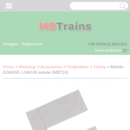
Inloggen
Registreren
UW WINKELWAGEN
Geen producten
(0)
Home
>
Webshop
>
Accessoires
>
Onderdelen
>
Overig
> Märklin
E244260 / 244226 isolatie (MBT10)