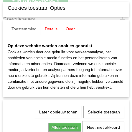
IN WINKELWAGEN
Cookies toestaan Opties
Specificaties
Toestemming
Details
Over
Productcode leverancier
Omschrijving
E244260
Schaal
Märklin E244260 / 244226 isolatie
Op deze website worden cookies gebruikt
H0 (1:87)
Cookies worden door ons gebruikt voor verkeersanalyse, het
Staat
Uitverkocht bij Märklin
aanbieden van sociale media-functies en het personaliseren van
Nieuw
informatie en advertenties. Daarnaast verlenen we onze sociale
media-, advertentie- en analysepartners toegang tot informatie over
hoe u onze site gebruikt. Zij kunnen deze informatie gebruiken in
combinatie met andere gegevens die zij mogelijk hebben verzameld
door uw gebruik van hun diensten of die u hen hebt verstrekt.
Ook interessant
Later opnieuw tonen
Selectie toestaan
Alles toestaan
Nee, niet akkoord