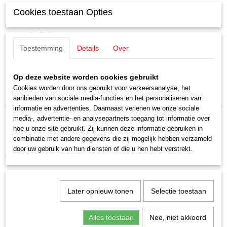
Specificaties
Cookies toestaan Opties
Productcode leverancier
Omschrijving
E348870
Toestemming
Details
Over
Schaal
Märklin E348870 / 34887 Dak
H0 (1:87)
Staat
Op deze website worden cookies gebruikt
Dak voor oa BR260
Nieuw
Cookies worden door ons gebruikt voor verkeersanalyse, het
Uitverkocht bij Märklin
aanbieden van sociale media-functies en het personaliseren van
informatie en advertenties. Daarnaast verlenen we onze sociale
media-, advertentie- en analysepartners toegang tot informatie over
hoe u onze site gebruikt. Zij kunnen deze informatie gebruiken in
combinatie met andere gegevens die zij mogelijk hebben verzameld
door uw gebruik van hun diensten of die u hen hebt verstrekt.
Ook interessant
Later opnieuw tonen
Selectie toestaan
Alles toestaan
Nee, niet akkoord