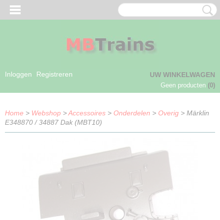
Inloggen
Registreren
UW WINKELWAGEN
Geen producten
(0)
Home
>
Webshop
>
Accessoires
>
Onderdelen
>
Overig
> Märklin
E348870 / 34887 Dak (MBT10)