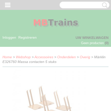
Inloggen
Registreren
UW WINKELWAGEN
Geen producten
(0)
Home
>
Webshop
>
Accessoires
>
Onderdelen
>
Overig
> Märklin
E326760 Massa contacten 5 stuks