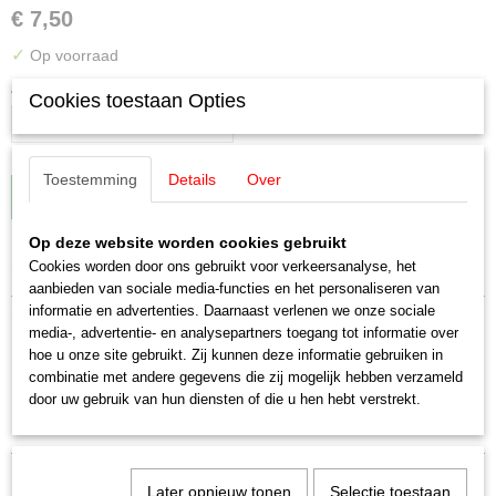
€ 7,50
✓
Op voorraad
Aantal
Cookies toestaan Opties
Toestemming
Details
Over
IN WINKELWAGEN
Op deze website worden cookies gebruikt
Specificaties
Cookies worden door ons gebruikt voor verkeersanalyse, het
aanbieden van sociale media-functies en het personaliseren van
EAN code
informatie en advertenties. Daarnaast verlenen we onze sociale
Omschrijving
4031111105069
media-, advertentie- en analysepartners toegang tot informatie over
hoe u onze site gebruikt. Zij kunnen deze informatie gebruiken in
Productcode leverancier
Märklin E326760 Massa contacten 5
combinatie met andere gegevens die zij mogelijk hebben verzameld
Märklin E326760
door uw gebruik van hun diensten of die u hen hebt verstrekt.
Schaal
stuks
H0 (1:87)
Staat
Nieuw
Later opnieuw tonen
Selectie toestaan