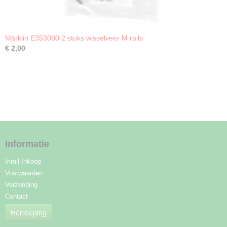
Märklin E353080 2 stuks wisselveer M rails
€ 2,00
Informatie
Inruil Inkoop
Voorwaarden
Verzending
Contact
Herroeping