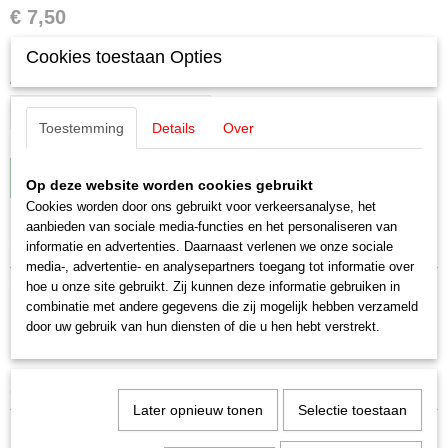
€ 7,50
✓
Op voorraad
Cookies toestaan Opties
Aantal
Toestemming
Details
Over
IN WINKELWAGEN
Op deze website worden cookies gebruikt
Cookies worden door ons gebruikt voor verkeersanalyse, het
aanbieden van sociale media-functies en het personaliseren van
Specificaties
informatie en advertenties. Daarnaast verlenen we onze sociale
media-, advertentie- en analysepartners toegang tot informatie over
EAN code
Omschrijving
hoe u onze site gebruikt. Zij kunnen deze informatie gebruiken in
4031111121182
combinatie met andere gegevens die zij mogelijk hebben verzameld
Productcode leverancier
door uw gebruik van hun diensten of die u hen hebt verstrekt.
Märklin E765520 10x trekveren
E765520
Schaal
2,0/20,0 mm
H0 (1:87)
Later opnieuw tonen
Selectie toestaan
Staat
Nieuw