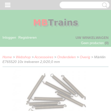
Inloggen
Registreren
UW WINKELWAGEN
Geen producten
(0)
Home
>
Webshop
>
Accessoires
>
Onderdelen
>
Overig
> Märklin
E765520 10x trekveren 2,0/20,0 mm