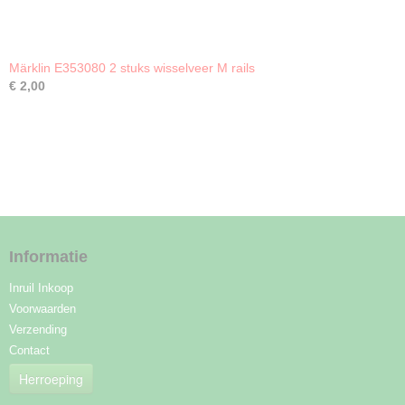
Märklin E353080 2 stuks wisselveer M rails
€ 2,00
Informatie
Inruil Inkoop
Voorwaarden
Verzending
Contact
Herroeping