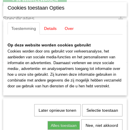
Cookies toestaan Opties
Specificaties
Toestemming
Details
Over
EAN code
Omschrijving
4031111184453
Productcode leverancier
Märklin E380260 Draaistel
Op deze website worden cookies gebruikt
E380260
Cookies worden door ons gebruikt voor verkeersanalyse, het
Schaal
aanbieden van sociale media-functies en het personaliseren van
H0 (1:87)
informatie en advertenties. Daarnaast verlenen we onze sociale
Staat
media-, advertentie- en analysepartners toegang tot informatie over
Nieuw
hoe u onze site gebruikt. Zij kunnen deze informatie gebruiken in
combinatie met andere gegevens die zij mogelijk hebben verzameld
door uw gebruik van hun diensten of die u hen hebt verstrekt.
Ook interessant
Later opnieuw tonen
Selectie toestaan
Alles toestaan
Nee, niet akkoord