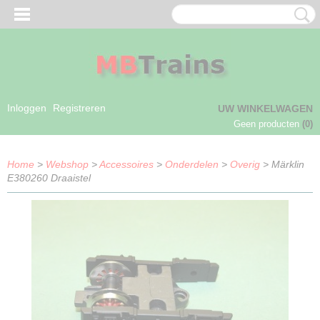
Inloggen
Registreren
UW WINKELWAGEN
Geen producten
(0)
Home
>
Webshop
>
Accessoires
>
Onderdelen
>
Overig
> Märklin
E380260 Draaistel