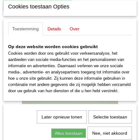
IN WINKELWAGEN
Cookies toestaan Opties
Specificaties
Toestemming
Details
Over
EAN code
Omschrijving
4031111044955
Op deze website worden cookies gebruikt
Productcode leverancier
Märklin E201730 Tandwielen (2 stuks)
Cookies worden door ons gebruikt voor verkeersanalyse, het
E201730
aanbieden van sociale media-functies en het personaliseren van
Schaal
informatie en advertenties. Daarnaast verlenen we onze sociale
H0 (1:87)
media-, advertentie- en analysepartners toegang tot informatie over
Staat
hoe u onze site gebruikt. Zij kunnen deze informatie gebruiken in
Nieuw
combinatie met andere gegevens die zij mogelijk hebben verzameld
door uw gebruik van hun diensten of die u hen hebt verstrekt.
Ook interessant
Later opnieuw tonen
Selectie toestaan
Alles toestaan
Nee, niet akkoord