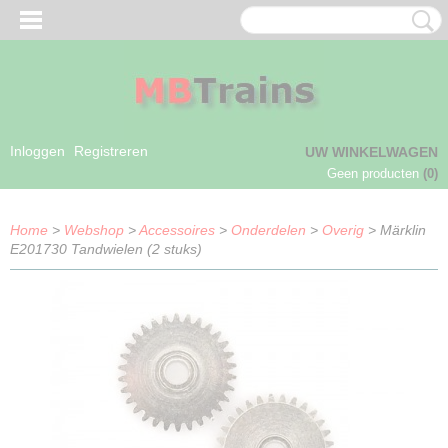
Inloggen
Registreren
UW WINKELWAGEN
Geen producten
(0)
Home
>
Webshop
>
Accessoires
>
Onderdelen
>
Overig
> Märklin
E201730 Tandwielen (2 stuks)