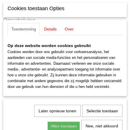
Specificaties
Cookies toestaan Opties
Productcode leverancier
Omschrijving
E203869
Toestemming
Details
Over
Schaal
Märklin E203869 Lamphouders Crails
H0 (1:87)
Staat
Op deze website worden cookies gebruikt
Rechts 5 stuks
Nieuw
Cookies worden door ons gebruikt voor verkeersanalyse, het
aanbieden van sociale media-functies en het personaliseren van
uitverkocht bij Märklin
informatie en advertenties. Daarnaast verlenen we onze sociale
media-, advertentie- en analysepartners toegang tot informatie over
hoe u onze site gebruikt. Zij kunnen deze informatie gebruiken in
combinatie met andere gegevens die zij mogelijk hebben verzameld
door uw gebruik van hun diensten of die u hen hebt verstrekt.
Ook interessant
Later opnieuw tonen
Selectie toestaan
Alles toestaan
Nee, niet akkoord