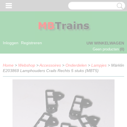
Inloggen
Registreren
UW WINKELWAGEN
Geen producten
(0)
Home
>
Webshop
>
Accessoires
>
Onderdelen
>
Lampjes
> Märklin
E203869 Lamphouders Crails Rechts 5 stuks (MBT5)