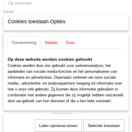
✓
Op voorraad
Aantal
Cookies toestaan Opties
IN WINKELWAGEN
Toestemming
Details
Over
Specificaties
Op deze website worden cookies gebruikt
Cookies worden door ons gebruikt voor verkeersanalyse, het
Productcode leverancier
aanbieden van sociale media-functies en het personaliseren van
Omschrijving
E227430
informatie en advertenties. Daarnaast verlenen we onze sociale
Schaal
media-, advertentie- en analysepartners toegang tot informatie over
Märklin E227430 Lamphouder
H0 (1:87)
hoe u onze site gebruikt. Zij kunnen deze informatie gebruiken in
combinatie met andere gegevens die zij mogelijk hebben verzameld
Staat
1 stuks
door uw gebruik van hun diensten of die u hen hebt verstrekt.
Nieuw
Later opnieuw tonen
Selectie toestaan