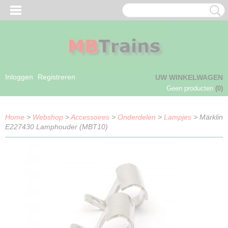
Inloggen
Registreren
UW WINKELWAGEN
Geen producten
(0)
Home
>
Webshop
>
Accessoires
>
Onderdelen
>
Lampjes
> Märklin
E227430 Lamphouder (MBT10)