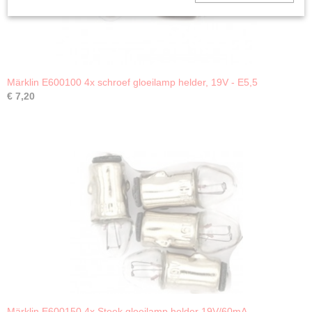
Märklin E600100 4x schroef gloeilamp helder, 19V - E5,5
€ 7,20
Märklin E600150 4x Steek gloeilamp helder 19V/60mA