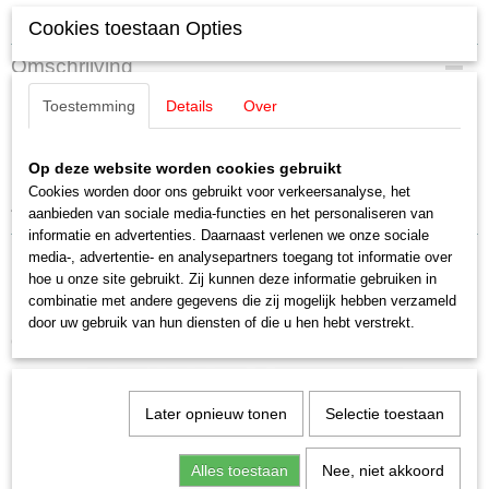
Specificaties
Cookies toestaan Opties
EAN code
Omschrijving
4031111117925
Productcode leverancier
Toestemming
Details
Over
Märklin E600020 4x groen gloeilamp
E600020
Schaal
19V steekfittting
Op deze website worden cookies gebruikt
H0 (1:87)
Cookies worden door ons gebruikt voor verkeersanalyse, het
Staat
4 stuks
aanbieden van sociale media-functies en het personaliseren van
Nieuw
informatie en advertenties. Daarnaast verlenen we onze sociale
media-, advertentie- en analysepartners toegang tot informatie over
hoe u onze site gebruikt. Zij kunnen deze informatie gebruiken in
combinatie met andere gegevens die zij mogelijk hebben verzameld
door uw gebruik van hun diensten of die u hen hebt verstrekt.
Ook interessant
Later opnieuw tonen
Selectie toestaan
Alles toestaan
Nee, niet akkoord