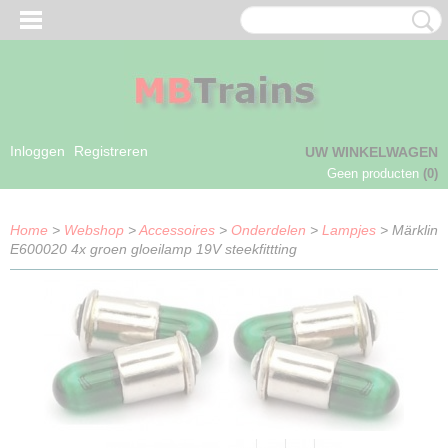
Inloggen
Registreren
UW WINKELWAGEN
Geen producten
(0)
Home
>
Webshop
>
Accessoires
>
Onderdelen
>
Lampjes
> Märklin
E600020 4x groen gloeilamp 19V steekfittting