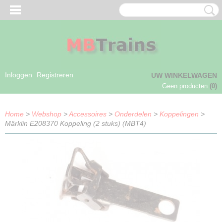
Inloggen
Registreren
UW WINKELWAGEN
Geen producten
(0)
Home
>
Webshop
>
Accessoires
>
Onderdelen
>
Koppelingen
>
Märklin E208370 Koppeling (2 stuks) (MBT4)