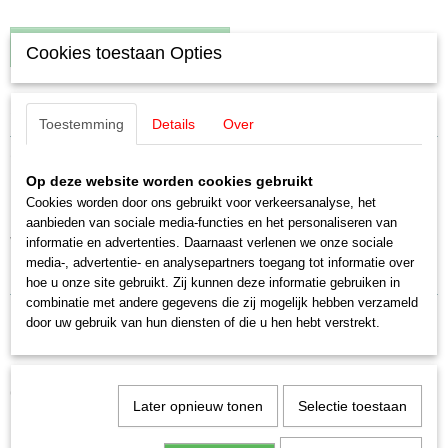
IN WINKELWAGEN
Cookies toestaan Opties
Specificaties
Toestemming
Details
Over
Productcode leverancier
Omschrijving
E208370
Op deze website worden cookies gebruikt
Schaal
Märklin E208370 Koppeling (2 stuks)
Cookies worden door ons gebruikt voor verkeersanalyse, het
H0 (1:87)
aanbieden van sociale media-functies en het personaliseren van
Staat
voor oa 3012/3013
informatie en advertenties. Daarnaast verlenen we onze sociale
Nieuw
media-, advertentie- en analysepartners toegang tot informatie over
Uitverkocht bij Märklin
hoe u onze site gebruikt. Zij kunnen deze informatie gebruiken in
combinatie met andere gegevens die zij mogelijk hebben verzameld
door uw gebruik van hun diensten of die u hen hebt verstrekt.
Ook interessant
Later opnieuw tonen
Selectie toestaan