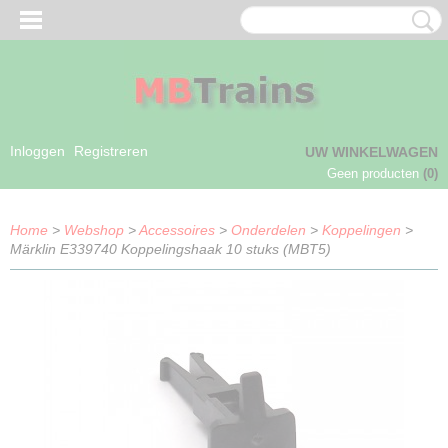
Inloggen
Registreren
UW WINKELWAGEN
Geen producten
(0)
Home
>
Webshop
>
Accessoires
>
Onderdelen
>
Koppelingen
>
Märklin E339740 Koppelingshaak 10 stuks (MBT5)