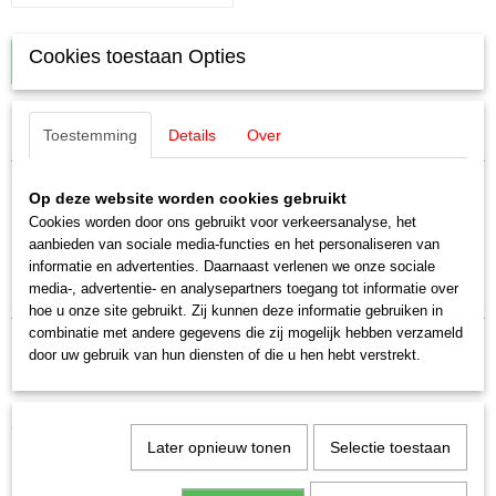
Cookies toestaan Opties
IN WINKELWAGEN
Specificaties
Toestemming
Details
Over
Productcode leverancier
Omschrijving
E339740
Op deze website worden cookies gebruikt
Schaal
Cookies worden door ons gebruikt voor verkeersanalyse, het
Märklin E339740 Koppelingshaak 10
H0 (1:87)
aanbieden van sociale media-functies en het personaliseren van
informatie en advertenties. Daarnaast verlenen we onze sociale
Staat
stuks
media-, advertentie- en analysepartners toegang tot informatie over
Nieuw
hoe u onze site gebruikt. Zij kunnen deze informatie gebruiken in
combinatie met andere gegevens die zij mogelijk hebben verzameld
door uw gebruik van hun diensten of die u hen hebt verstrekt.
Ook interessant
Later opnieuw tonen
Selectie toestaan