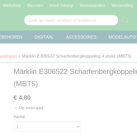
Webshop
Beurzen
Inruil Inkoop
Voorwaarden
Verzending
OEBEHOREN
DIGITAAL
ACCESSOIRES
MODELAUTO'
pelingen
> Märklin E306522 Scharfenbergkoppeling 4 stuks (MBT5)
Märklin E306522 Scharfenbergkoppeli
(MBT5)
€ 4,80
✓
Op voorraad
Aantal