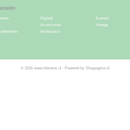
orieën
ieven
Digitaal
Scenery
Accessoires
Vintage
Toebehoren
Modelauto's
© 2026 www.mbtrains.nl - Powered by Shoppagina.nl