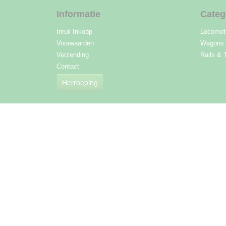
Informatie
Categ
Inruil Inkoop
Locomot
Voorwaarden
Wagons
Verzending
Rails & 
Contact
Herroeping