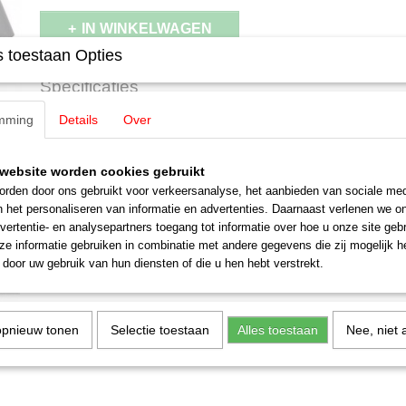
IN WINKELWAGEN
 toestaan Opties
Specificaties
Productcode leverancier
E306522
mming
Details
Over
Omschrijving
Schaal
H0 (1:87)
Staat
Nieuw
Märklin E306522 Scharfenbergkoppe
website worden cookies gebruikt
rden door ons gebruikt voor verkeersanalyse, het aanbieden van sociale med
n het personaliseren van informatie en advertenties. Daarnaast verlenen we o
vertentie- en analysepartners toegang tot informatie over hoe u onze site gebru
e informatie gebruiken in combinatie met andere gegevens die zij mogelijk 
door uw gebruik van hun diensten of die u hen hebt verstrekt.
opnieuw tonen
Selectie toestaan
Alles toestaan
Nee, niet 