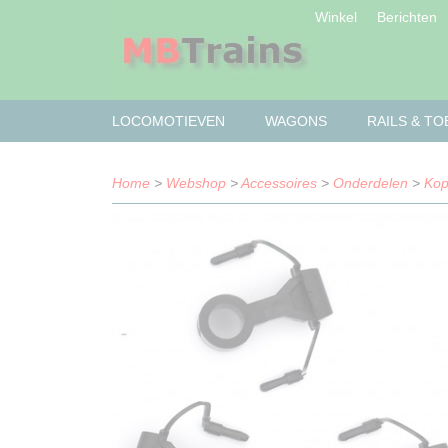
Winkel
Berichten
LOCOMOTIEVEN
WAGONS
RAILS & T
Home
>
Webshop
>
Accessoires
>
Onderdelen
>
Kop