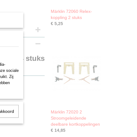
Märklin 72060 Relex-
koppling 2 stuks
€ 5,25
ling 4 stuks
ia-
nze sociale
ikt. Zij
hebben
akkoord
Märklin 72020 2
Stroomgeleidende
deelbare kortkoppelingen
€ 14,85