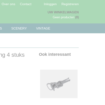
Over ons
Contact
Inloggen
Registreren
UW WINKELWAGEN
Geen producten
(0)
S
SCENERY
VINTAGE
ng 4 stuks
Ook interessant