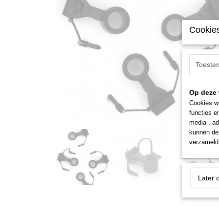
Cookies
Toeste
Op deze 
Cookies wo
functies e
media-, ad
kunnen dez
verzameld 
Later 