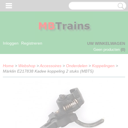
Inloggen
Registreren
UW WINKELWAGEN
Geen producten
(0)
Home
>
Webshop
>
Accessoires
>
Onderdelen
>
Koppelingen
>
Märklin E217838 Kadee koppeling 2 stuks (MBT5)