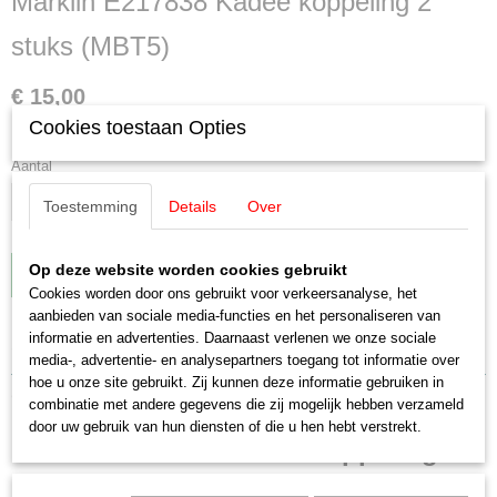
Märklin E217838 Kadee koppeling 2
stuks (MBT5)
€ 15,00
Cookies toestaan Opties
✓
Op voorraad
Aantal
Toestemming
Details
Over
Op deze website worden cookies gebruikt
IN WINKELWAGEN
Cookies worden door ons gebruikt voor verkeersanalyse, het
aanbieden van sociale media-functies en het personaliseren van
informatie en advertenties. Daarnaast verlenen we onze sociale
Specificaties
media-, advertentie- en analysepartners toegang tot informatie over
hoe u onze site gebruikt. Zij kunnen deze informatie gebruiken in
Productcode leverancier
Omschrijving
combinatie met andere gegevens die zij mogelijk hebben verzameld
E217838
door uw gebruik van hun diensten of die u hen hebt verstrekt.
Schaal
Märklin E217838 Kadee koppeling 2
H0 (1:87)
Staat