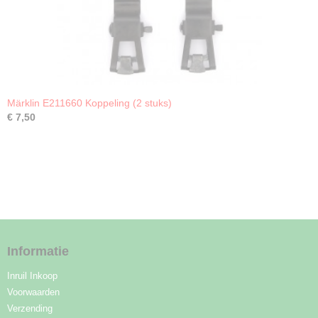
Märklin E211660 Koppeling (2 stuks)
€ 7,50
Informatie
Inruil Inkoop
Voorwaarden
Verzending