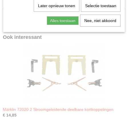
stuks
Nieuw
Later opnieuw tonen
Selectie toestaan
Alles toestaan
Nee, niet akkoord
Ook interessant
Märklin 72020 2 Stroomgeleidende deelbare kortkoppelingen
€ 14,85